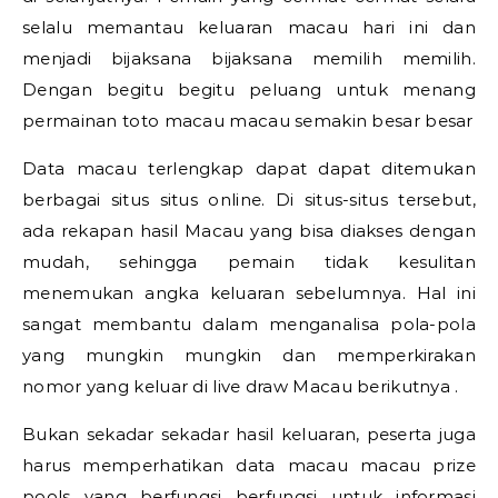
selalu memantau keluaran macau hari ini dan
menjadi bijaksana bijaksana memilih memilih.
Dengan begitu begitu peluang untuk menang
permainan toto macau macau semakin besar besar
Data macau terlengkap dapat dapat ditemukan
berbagai situs situs online. Di situs-situs tersebut,
ada rekapan hasil Macau yang bisa diakses dengan
mudah, sehingga pemain tidak kesulitan
menemukan angka keluaran sebelumnya. Hal ini
sangat membantu dalam menganalisa pola-pola
yang mungkin mungkin dan memperkirakan
nomor yang keluar di live draw Macau berikutnya .
Bukan sekadar sekadar hasil keluaran, peserta juga
harus memperhatikan data macau macau prize
pools yang berfungsi berfungsi untuk informasi