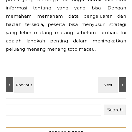
informasi tentang yang yang bisa. Dengan
memahami memahami data pengeluaran dan
hadiah tersedia, peserta bisa menyusun strategi
yang lebih matang matang sebelum taruhan. Ini
adalah langkah penting dalam meningkatkan
peluang menang menang toto macau.
Search