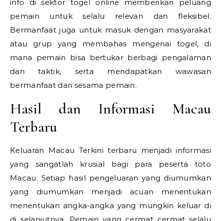
info di sektor togel online memberikan peluang
pemain untuk selalu relevan dan fleksibel.
Bermanfaat juga untuk masuk dengan masyarakat
atau grup yang membahas mengenai togel, di
mana pemain bisa bertukar berbagi pengalaman
dan taktik, serta mendapatkan wawasan
bermanfaat dari sesama pemain.
Hasil dan Informasi Macau
Terbaru
Keluaran Macau Terkini terbaru menjadi informasi
yang sangatlah krusial bagi para peserta toto
Macau. Setiap hasil pengeluaran yang diumumkan
yang diumumkan menjadi acuan menentukan
menentukan angka-angka yang mungkin keluar di
di selanjutnya. Pemain yang cermat cermat selalu