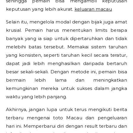
sehingga pemain bisa mengambil keputusan
keputusan yang lebih akurat.
keluaran macau
Selain itu, mengelola modal dengan bijak juga amat
krusial. Pemain harus menentukan limits berapa
banyak yang ia siap untuk dipertaruhkan dan tidak
melebihi batas tersebut. Memakai sistem taruhan
yang konsisten, seperti taruhan kecil secara teratur,
dapat jadi lebih menghasilkan daripada bertaruh
besar sekali-sekali. Dengan metode ini, pemain bisa
bermain lebih lama dan meningkatkan
kemungkinan mereka untuk sukses dalam jangka
waktu yang lebih panjang.
Akhirnya, jangan lupa untuk terus mengikuti berita
terbaru mengenai toto Macau dan pengeluaran
hari ini. Memperbarui diri dengan result terbaru dan