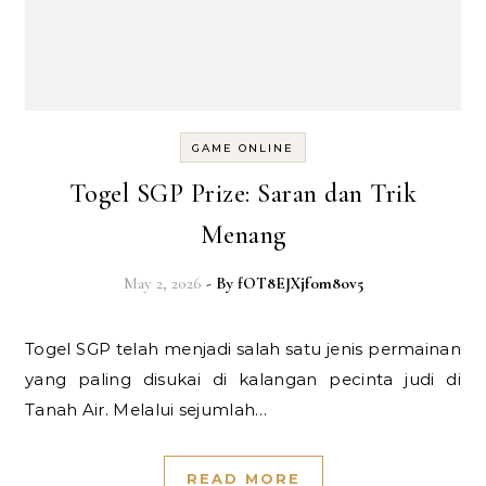
GAME ONLINE
Togel SGP Prize: Saran dan Trik
Menang
May 2, 2026
- By
fOT8EJXjf0m8ov5
Togel SGP telah menjadi salah satu jenis permainan
yang paling disukai di kalangan pecinta judi di
Tanah Air. Melalui sejumlah…
READ MORE