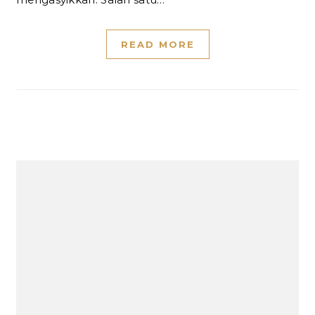
READ MORE