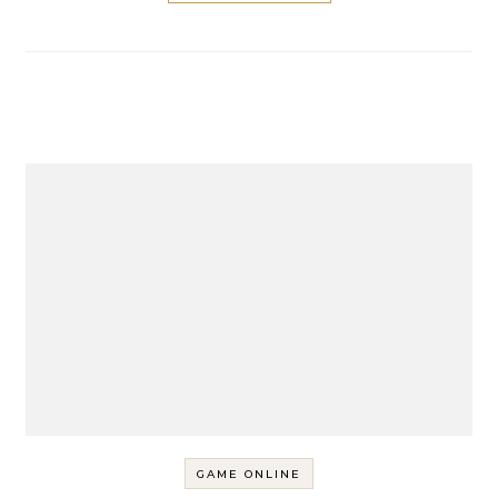
GAME ONLINE