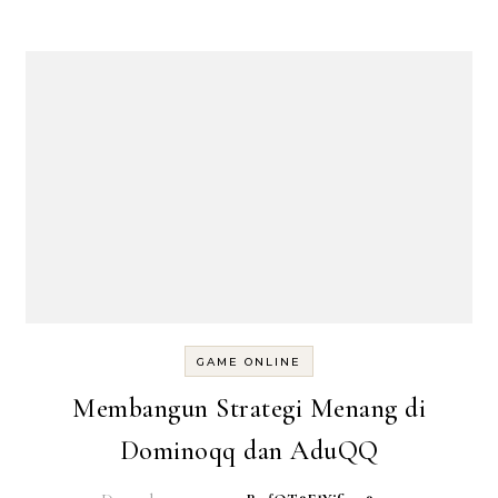
GAME ONLINE
Membangun Strategi Menang di
Dominoqq dan AduQQ