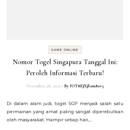
GAME ONLINE
Nomor Togel Singapura Tanggal Ini:
Peroleh Informasi Terbaru!
December 28, 2025
- By
fOT8EJXjf0m8ov5
Di dalam alam judi, togel SGP menjadi salah satu
permainan yang amat paling sangat diperebutkan
oleh masyarakat. Hampir setiap hari,…