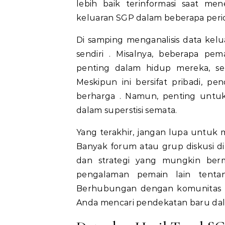
lebih baik terinformasi saat m
keluaran SGP dalam beberapa peri
Di samping menganalisis data kel
sendiri . Misalnya, beberapa pe
penting dalam hidup mereka, sep
Meskipun ini bersifat pribadi, p
berharga . Namun, penting untuk
dalam superstisi semata.
Yang terakhir, jangan lupa untuk 
Banyak forum atau grup diskusi di
dan strategi yang mungkin ber
pengalaman pemain lain tenta
Berhubungan dengan komunitas
Anda mencari pendekatan baru da