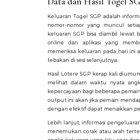
Data dan Hasil Togel S
Keluaran Togel SGP adalah informa
nomor-nomor yang muncul setiap 
keluaran SGP bisa diambil lewat 
online dan aplikasi yang membe
memeriksa keluaran pada hari ini a
tebakan di sesi selanjutnya.
Hasil Lotere SGP kerap kali diumu
melihat dalam waktu nyata angka
kepercayaan bagi beberapa pemain.
output ini akan jika pemain mendap
dengan efektif dapat menaikkan 
Lebih lanjut, informasi pengelua
menemukan corak atau arah terte