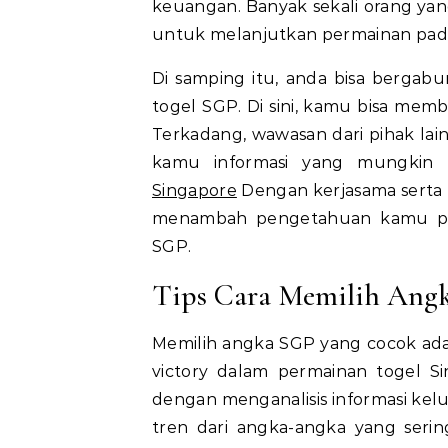
keuangan. Banyak sekali orang ya
untuk melanjutkan permainan pada
Di samping itu, anda bisa berga
togel SGP. Di sini, kamu bisa memb
Terkadang, wawasan dari pihak lai
kamu informasi yang mungkin
Singapore
Dengan kerjasama serta m
menambah pengetahuan kamu per
SGP.
Tips Cara Memilih Ang
Memilih angka SGP yang cocok ad
victory dalam permainan togel Si
dengan menganalisis informasi ke
tren dari angka-angka yang ser