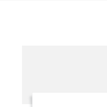
Skip to content