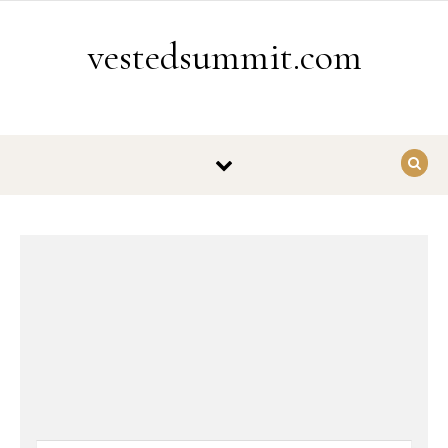
Skip to content
vestedsummit.com