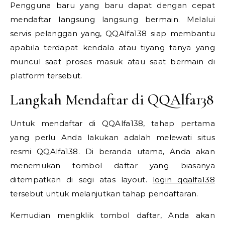
Pengguna baru yang baru dapat dengan cepat
mendaftar langsung langsung bermain. Melalui
servis pelanggan yang, QQAlfa138 siap membantu
apabila terdapat kendala atau tiyang tanya yang
muncul saat proses masuk atau saat bermain di
platform tersebut.
Langkah Mendaftar di QQAlfa138
Untuk mendaftar di QQAlfa138, tahap pertama
yang perlu Anda lakukan adalah melewati situs
resmi QQAlfa138. Di beranda utama, Anda akan
menemukan tombol daftar yang biasanya
ditempatkan di segi atas layout.
login qqalfa138
tersebut untuk melanjutkan tahap pendaftaran.
Kemudian mengklik tombol daftar, Anda akan