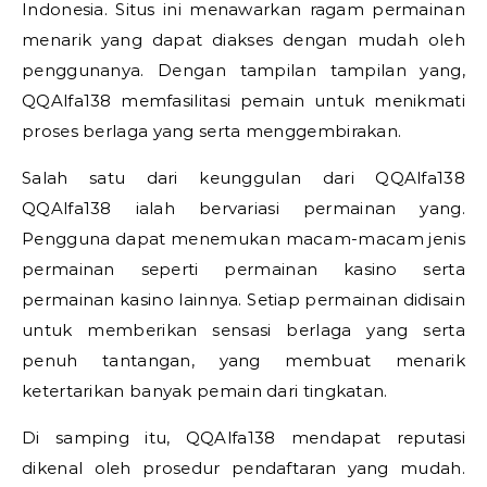
Indonesia. Situs ini menawarkan ragam permainan
menarik yang dapat diakses dengan mudah oleh
penggunanya. Dengan tampilan tampilan yang,
QQAlfa138 memfasilitasi pemain untuk menikmati
proses berlaga yang serta menggembirakan.
Salah satu dari keunggulan dari QQAlfa138
QQAlfa138 ialah bervariasi permainan yang.
Pengguna dapat menemukan macam-macam jenis
permainan seperti permainan kasino serta
permainan kasino lainnya. Setiap permainan didisain
untuk memberikan sensasi berlaga yang serta
penuh tantangan, yang membuat menarik
ketertarikan banyak pemain dari tingkatan.
Di samping itu, QQAlfa138 mendapat reputasi
dikenal oleh prosedur pendaftaran yang mudah.