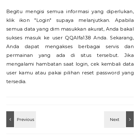
Begitu mengisi semua informasi yang diperlukan,
klik ikon "Login" supaya melanjutkan. Apabila
semua data yang dim masukkan akurat, Anda bakal
sukses masuk ke user QQAlfa138 Anda. Sekarang,
Anda dapat mengakses berbagai servis dan
permainan yang ada di situs tersebut. Jika
mengalami hambatan saat login, cek kembali data
user kamu atau pakai pilihan reset password yang
tersedia.