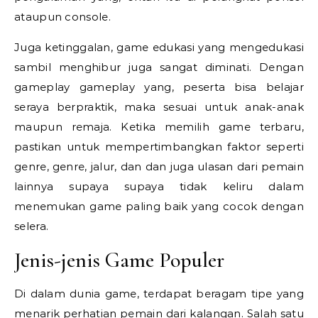
ataupun console.
Juga ketinggalan, game edukasi yang mengedukasi
sambil menghibur juga sangat diminati. Dengan
gameplay gameplay yang, peserta bisa belajar
seraya berpraktik, maka sesuai untuk anak-anak
maupun remaja. Ketika memilih game terbaru,
pastikan untuk mempertimbangkan faktor seperti
genre, genre, jalur, dan dan juga ulasan dari pemain
lainnya supaya supaya tidak keliru dalam
menemukan game paling baik yang cocok dengan
selera.
Jenis-jenis Game Populer
Di dalam dunia game, terdapat beragam tipe yang
menarik perhatian pemain dari kalangan. Salah satu