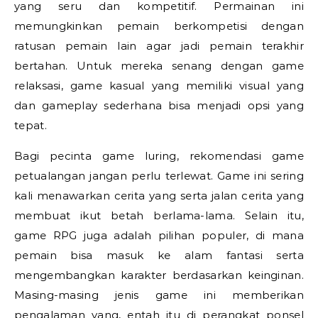
yang seru dan kompetitif. Permainan ini
memungkinkan pemain berkompetisi dengan
ratusan pemain lain agar jadi pemain terakhir
bertahan. Untuk mereka senang dengan game
relaksasi, game kasual yang memiliki visual yang
dan gameplay sederhana bisa menjadi opsi yang
tepat.
Bagi pecinta game luring, rekomendasi game
petualangan jangan perlu terlewat. Game ini sering
kali menawarkan cerita yang serta jalan cerita yang
membuat ikut betah berlama-lama. Selain itu,
game RPG juga adalah pilihan populer, di mana
pemain bisa masuk ke alam fantasi serta
mengembangkan karakter berdasarkan keinginan.
Masing-masing jenis game ini memberikan
pengalaman yang, entah itu di perangkat ponsel