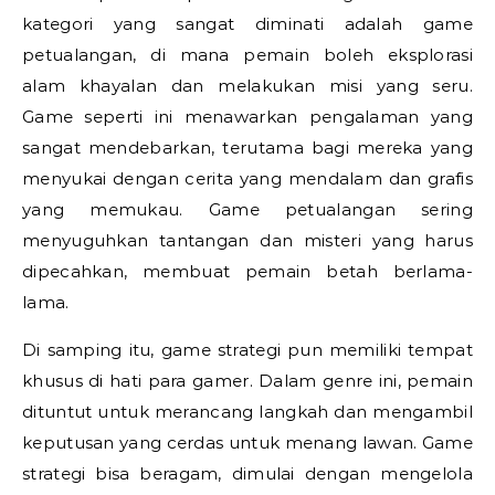
kategori yang sangat diminati adalah game
petualangan, di mana pemain boleh eksplorasi
alam khayalan dan melakukan misi yang seru.
Game seperti ini menawarkan pengalaman yang
sangat mendebarkan, terutama bagi mereka yang
menyukai dengan cerita yang mendalam dan grafis
yang memukau. Game petualangan sering
menyuguhkan tantangan dan misteri yang harus
dipecahkan, membuat pemain betah berlama-
lama.
Di samping itu, game strategi pun memiliki tempat
khusus di hati para gamer. Dalam genre ini, pemain
dituntut untuk merancang langkah dan mengambil
keputusan yang cerdas untuk menang lawan. Game
strategi bisa beragam, dimulai dengan mengelola