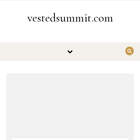
Skip to content
vestedsummit.com