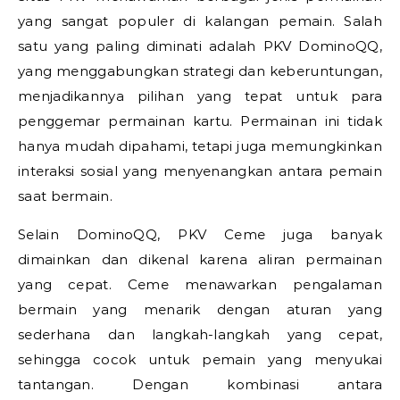
yang sangat populer di kalangan pemain. Salah
satu yang paling diminati adalah PKV DominoQQ,
yang menggabungkan strategi dan keberuntungan,
menjadikannya pilihan yang tepat untuk para
penggemar permainan kartu. Permainan ini tidak
hanya mudah dipahami, tetapi juga memungkinkan
interaksi sosial yang menyenangkan antara pemain
saat bermain.
Selain DominoQQ, PKV Ceme juga banyak
dimainkan dan dikenal karena aliran permainan
yang cepat. Ceme menawarkan pengalaman
bermain yang menarik dengan aturan yang
sederhana dan langkah-langkah yang cepat,
sehingga cocok untuk pemain yang menyukai
tantangan. Dengan kombinasi antara