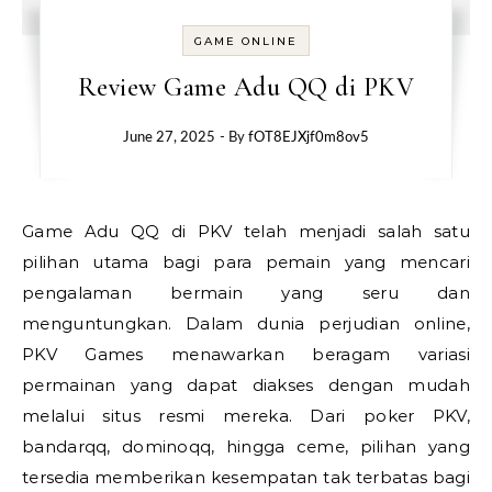
GAME ONLINE
Review Game Adu QQ di PKV
June 27, 2025
- By
fOT8EJXjf0m8ov5
Game Adu QQ di PKV telah menjadi salah satu
pilihan utama bagi para pemain yang mencari
pengalaman bermain yang seru dan
menguntungkan. Dalam dunia perjudian online,
PKV Games menawarkan beragam variasi
permainan yang dapat diakses dengan mudah
melalui situs resmi mereka. Dari poker PKV,
bandarqq, dominoqq, hingga ceme, pilihan yang
tersedia memberikan kesempatan tak terbatas bagi