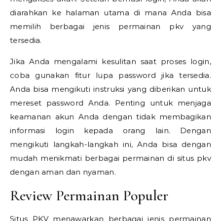
diarahkan ke halaman utama di mana Anda bisa
memilih berbagai jenis permainan pkv yang
tersedia.
Jika Anda mengalami kesulitan saat proses login,
coba gunakan fitur lupa password jika tersedia.
Anda bisa mengikuti instruksi yang diberikan untuk
mereset password Anda. Penting untuk menjaga
keamanan akun Anda dengan tidak membagikan
informasi login kepada orang lain. Dengan
mengikuti langkah-langkah ini, Anda bisa dengan
mudah menikmati berbagai permainan di situs pkv
dengan aman dan nyaman.
Review Permainan Populer
Situs PKV menawarkan berbagai jenis permainan