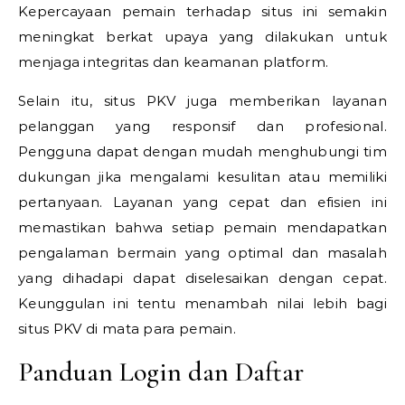
Kepercayaan pemain terhadap situs ini semakin
meningkat berkat upaya yang dilakukan untuk
menjaga integritas dan keamanan platform.
Selain itu, situs PKV juga memberikan layanan
pelanggan yang responsif dan profesional.
Pengguna dapat dengan mudah menghubungi tim
dukungan jika mengalami kesulitan atau memiliki
pertanyaan. Layanan yang cepat dan efisien ini
memastikan bahwa setiap pemain mendapatkan
pengalaman bermain yang optimal dan masalah
yang dihadapi dapat diselesaikan dengan cepat.
Keunggulan ini tentu menambah nilai lebih bagi
situs PKV di mata para pemain.
Panduan Login dan Daftar