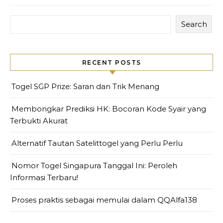
Search
RECENT POSTS
Togel SGP Prize: Saran dan Trik Menang
Membongkar Prediksi HK: Bocoran Kode Syair yang
Terbukti Akurat
Alternatif Tautan Satelittogel yang Perlu Perlu
Nomor Togel Singapura Tanggal Ini: Peroleh
Informasi Terbaru!
Proses praktis sebagai memulai dalam QQAlfa138