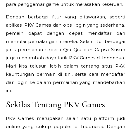
para penggemar game untuk merasakan keseruan.
Dengan berbagai fitur yang ditawarkan, seperti
aplikasi PKV Games dan opsi login yang sederhana,
pemain dapat dengan cepat mendaftar dan
memulai petualangan mereka. Selain itu, berbagai
jenis permainan seperti Qiu Qiu dan Capsa Susun
juga menambah daya tarik PKV Games di Indonesia.
Mari kita telusuri lebih dalam tentang situs PKV,
keuntungan bermain di sini, serta cara mendaftar
dan login ke dalam permainan yang mendebarkan
ini.
Sekilas Tentang PKV Games
PKV Games merupakan salah satu platform judi
online yang cukup populer di Indonesia. Dengan