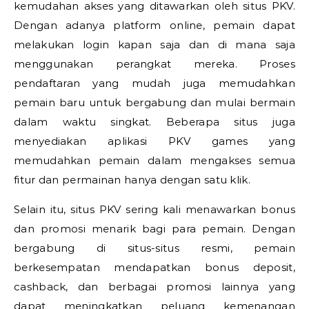
kemudahan akses yang ditawarkan oleh situs PKV.
Dengan adanya platform online, pemain dapat
melakukan login kapan saja dan di mana saja
menggunakan perangkat mereka. Proses
pendaftaran yang mudah juga memudahkan
pemain baru untuk bergabung dan mulai bermain
dalam waktu singkat. Beberapa situs juga
menyediakan aplikasi PKV games yang
memudahkan pemain dalam mengakses semua
fitur dan permainan hanya dengan satu klik.
Selain itu, situs PKV sering kali menawarkan bonus
dan promosi menarik bagi para pemain. Dengan
bergabung di situs-situs resmi, pemain
berkesempatan mendapatkan bonus deposit,
cashback, dan berbagai promosi lainnya yang
dapat meningkatkan peluang kemenangan