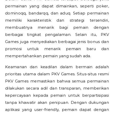
permainan yang dapat dimainkan, seperti poker,
dominoqq, bandarqq, dan aduq. Setiap permainan
memiliki karakteristik dan strategi tersendiri,
membuatnya menarik bagi pemain dengan
berbagai tingkat pengalaman. Selain itu, PKV
Games juga menyediakan berbagai jenis bonus dan
promosi untuk menarik pemain baru dan
mempertahankan pemain yang sudah ada.
Keamanan dan keadilan dalam bermain adalah
prioritas utama dalam PKV Games. Situs-situs resmi
PKV Games memastikan bahwa semua permainan
dilakukan secara adil dan transparan, memberikan
kepercayaan kepada pemain untuk berpartisipasi
tanpa khawatir akan penipuan. Dengan dukungan
aplikasi yang user-friendly, pemain dapat dengan