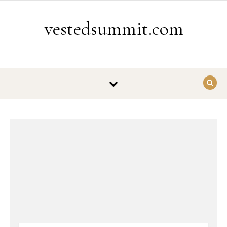
Skip to content
vestedsummit.com