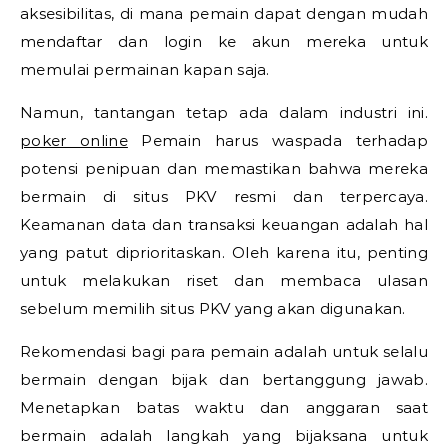
aksesibilitas, di mana pemain dapat dengan mudah
mendaftar dan login ke akun mereka untuk
memulai permainan kapan saja.
Namun, tantangan tetap ada dalam industri ini.
poker online
Pemain harus waspada terhadap
potensi penipuan dan memastikan bahwa mereka
bermain di situs PKV resmi dan terpercaya.
Keamanan data dan transaksi keuangan adalah hal
yang patut diprioritaskan. Oleh karena itu, penting
untuk melakukan riset dan membaca ulasan
sebelum memilih situs PKV yang akan digunakan.
Rekomendasi bagi para pemain adalah untuk selalu
bermain dengan bijak dan bertanggung jawab.
Menetapkan batas waktu dan anggaran saat
bermain adalah langkah yang bijaksana untuk