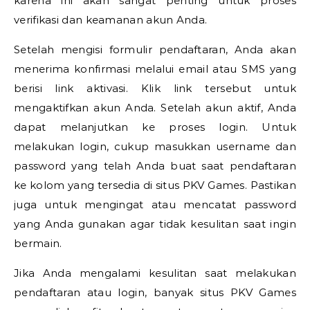
karena ini akan sangat penting untuk proses
verifikasi dan keamanan akun Anda.
Setelah mengisi formulir pendaftaran, Anda akan
menerima konfirmasi melalui email atau SMS yang
berisi link aktivasi. Klik link tersebut untuk
mengaktifkan akun Anda. Setelah akun aktif, Anda
dapat melanjutkan ke proses login. Untuk
melakukan login, cukup masukkan username dan
password yang telah Anda buat saat pendaftaran
ke kolom yang tersedia di situs PKV Games. Pastikan
juga untuk mengingat atau mencatat password
yang Anda gunakan agar tidak kesulitan saat ingin
bermain.
Jika Anda mengalami kesulitan saat melakukan
pendaftaran atau login, banyak situs PKV Games