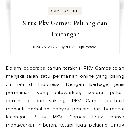
GAME ONLINE
Situs Pkv Games: Peluang dan
Tantangan
June 26, 2025
- By
fOT8EJXjf0m8ov5
Dalam beberapa tahun terakhir, PKV Games telah
menjadi salah satu permainan online yang paling
diminati di Indonesia. Dengan berbagai jenis
permainan yang ditawarkan, seperti poker,
dominoqq, dan sakong, PKV Games berhasil
menarik perhatian banyak pemain dari berbagai
kalangan. Situs PKV Games tidak hanya
menawarkan hiburan, tetapi juga peluang untuk