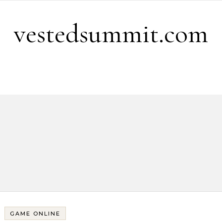
vestedsummit.com
GAME ONLINE