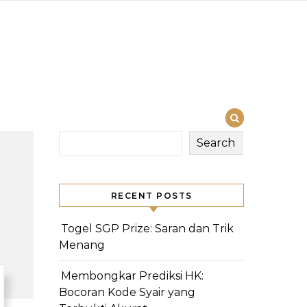
Search
RECENT POSTS
Togel SGP Prize: Saran dan Trik
Menang
Membongkar Prediksi HK:
Bocoran Kode Syair yang