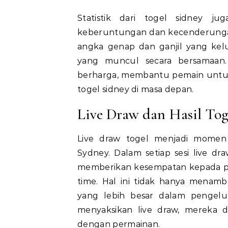
Statistik dari togel sidney ju
keberuntungan dan kecenderungan 
angka genap dan ganjil yang kelu
yang muncul secara bersamaan.
berharga, membantu pemain untu
togel sidney di masa depan.
Live Draw dan Hasil Tog
Live draw togel menjadi momen
Sydney. Dalam setiap sesi live dr
memberikan kesempatan kepada pes
time. Hal ini tidak hanya menamb
yang lebih besar dalam pengel
menyaksikan live draw, mereka 
dengan permainan.