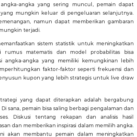
angka-angka yang sering muncul, pemain dapat
ang mungkin keluar di pengeluaran selanjutnya.
 kemenangan, namun dapat memberikan gambaran
mungkin terjadi.
memanfaatkan sistem statistik untuk meningkatkan
i rumus matematis dan model probabilitas bisa
i angka-angka yang memiliki kemungkinan lebih
perhitungkan faktor-faktor seperti frekuensi dan
nyusun kupon yang lebih strategis untuk live draw
 strategi yang dapat diterapkan adalah bergabung
 Di sana, pemain bisa saling berbagi pengalaman dan
es. Diskusi tentang rekapan dan analisis hasil
an dan memberikan inspirasi dalam memilih angka.
gi ini akan membantu pemain dalam meningkatkan