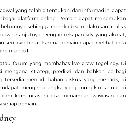
jadwal yang telah ditentukan, dan informasi ini dapat
rbagai platform online. Pemain dapat menemukan
sebelumnya, sehingga mereka bisa melakukan analisis
draw selanjutnya. Dengan rekapan sdy yang akurat,
 semakin besar karena pemain dapat melihat pola
ring muncul.
 atau forum yang membahas live draw togel sdy. Di
usi mengenai strategi, prediksi, dan bahkan berbagi
 tersedia menjadi bahan diskusi yang menarik, di
pendapat mengenai angka yang mungkin keluar di
dalam komunitas ini bisa menambah wawasan dan
setiap pemain.
idney