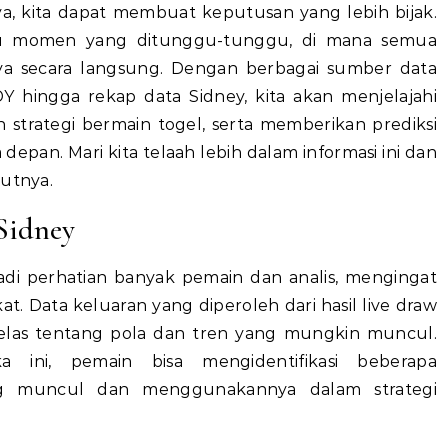
a, kita dapat membuat keputusan yang lebih bijak.
atu momen yang ditunggu-tunggu, di mana semua
ya secara langsung. Dengan berbagai sumber data
DY hingga rekap data Sidney, kita akan menjelajahi
strategi bermain togel, serta memberikan prediksi
epan. Mari kita telaah lebih dalam informasi ini dan
jutnya.
 Sidney
adi perhatian banyak pemain dan analis, mengingat
t. Data keluaran yang diperoleh dari hasil live draw
las tentang pola dan tren yang mungkin muncul.
ini, pemain bisa mengidentifikasi beberapa
g muncul dan menggunakannya dalam strategi