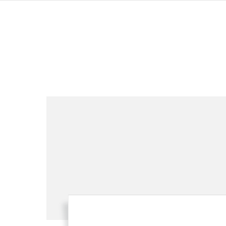
Skip to content