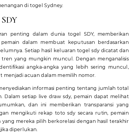
enangan di togel Sydney.
l SDY
eran penting dalam dunia togel SDY, memberikan
 pemain dalam membuat keputusan berdasarkan
lumnya. Setiap hasil keluaran togel sdy dicatat dan
au tren yang mungkin muncul. Dengan menganalisis
dentifikasi angka-angka yang lebih sering muncul,
pat menjadi acuan dalam memilih nomor.
menyediakan informasi penting tentang jumlah total
. Dalam setiap live draw sdy, pemain dapat melihat
iumumkan, dan ini memberikan transparansi yang
an mengikuti rekap toto sdy secara rutin, pemain
ng mereka pilih berkorelasi dengan hasil terakhir
ika diperlukan.