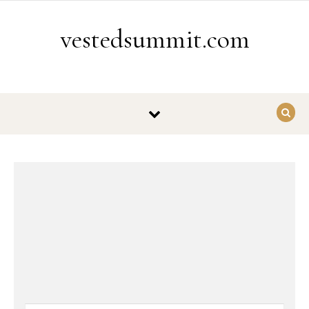
Skip to content
vestedsummit.com