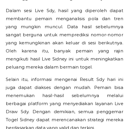
Dalam sesi Live Sdy, hasil yang diperoleh dapat
membantu pemain menganalisis pola dan tren
yang mungkin muncul. Data hasil sebelumnya
sangat berguna untuk memprediksi nomor-nomor
yang kemungkinan akan keluar di sesi berikutnya.
Oleh karena itu, banyak pemain yang rajin
mengikuti hasil Live Sidney ini untuk meningkatkan
peluang mereka dalam bermain togel.
Selain itu, informasi mengenai Result Sdy hari ini
juga dapat diakses dengan mudah. Pemain bisa
menemukan hasil-hasil sebelumnya melalui
berbagai platform yang menyediakan layanan Live
Draw Sdy. Dengan demikian, semua penggemar
Togel Sidney dapat merencanakan strategi mereka
berdasarkan data yang valid dan terkini.