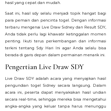
hasil yang cepat dan mudah.
Saat ini, hasil sdy selalu menjadi topik hangat bagi
para pemain dan pencinta togel. Dengan informasi
terbaru mengenai Live Draw Sidney dan Result SDY,
Anda tidak perlu lagi khawatir ketinggalan momen
penting. Ikuti terus perkembangan dan informasi
terkini tentang Sdy Hari Ini agar Anda selalu bisa
berada di garis depan dalam permainan menarik ini.
Pengertian Live Draw SDY
Live Draw SDY adalah acara yang menyajikan hasil
pengundian togel Sidney secara langsung. Dalam
acara ini, peserta dapat menyaksikan hasil undian
secara real-time, sehingga mereka bisa mengetahui
angka-angka yang keluar tanpa harus menunggu