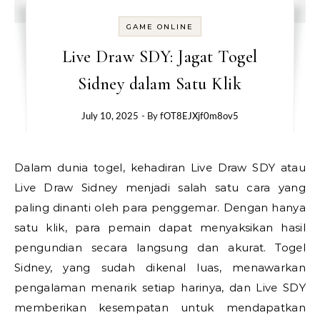
GAME ONLINE
Live Draw SDY: Jagat Togel
Sidney dalam Satu Klik
July 10, 2025
- By
fOT8EJXjf0m8ov5
Dalam dunia togel, kehadiran Live Draw SDY atau
Live Draw Sidney menjadi salah satu cara yang
paling dinanti oleh para penggemar. Dengan hanya
satu klik, para pemain dapat menyaksikan hasil
pengundian secara langsung dan akurat. Togel
Sidney, yang sudah dikenal luas, menawarkan
pengalaman menarik setiap harinya, dan Live SDY
memberikan kesempatan untuk mendapatkan