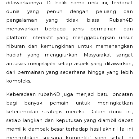
ditawarkannya. Di balik nama unik ini, terdapat
dunia yang penuh dengan peluang dan
pengalaman yang tidak biasa. Rubah4D
menawarkan berbagai jenis permainan dan
platform interaktif yang menggabungkan unsur
hiburan dan kemungkinan untuk memenangkan
hadiah yang menggiurkan. Masyarakat sangat
antusias menjelajahi setiap aspek yang ditawarkan,
dari permainan yang sederhana hingga yang lebih
kompleks.
Keberadaan rubah4D juga menjadi batu loncatan
bagi banyak pemain untuk meningkatkan
keterampilan strategis mereka. Dalam dunia ini,
setiap langkah dan keputusan yang diambil dapat
memiliki dampak besar terhadap hasil akhir. Hal ini
menciptakan suasana kompetitif yang sehat, di