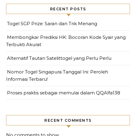
RECENT POSTS
Togel SGP Prize: Saran dan Trik Menang
Membongkar Prediksi HK: Bocoran Kode Syair yang
Terbukti Akurat
Alternatif Tautan Satelittogel yang Perlu Perlu
Nomor Togel Singapura Tanggal Ini: Peroleh
Informasi Terbaru!
Proses praktis sebagai memulai dalam QQAlfa138
RECENT COMMENTS
No comments to show.