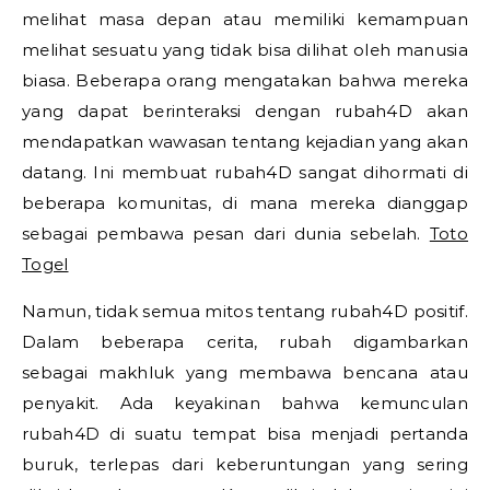
melihat masa depan atau memiliki kemampuan
melihat sesuatu yang tidak bisa dilihat oleh manusia
biasa. Beberapa orang mengatakan bahwa mereka
yang dapat berinteraksi dengan rubah4D akan
mendapatkan wawasan tentang kejadian yang akan
datang. Ini membuat rubah4D sangat dihormati di
beberapa komunitas, di mana mereka dianggap
sebagai pembawa pesan dari dunia sebelah.
Toto
Togel
Namun, tidak semua mitos tentang rubah4D positif.
Dalam beberapa cerita, rubah digambarkan
sebagai makhluk yang membawa bencana atau
penyakit. Ada keyakinan bahwa kemunculan
rubah4D di suatu tempat bisa menjadi pertanda
buruk, terlepas dari keberuntungan yang sering