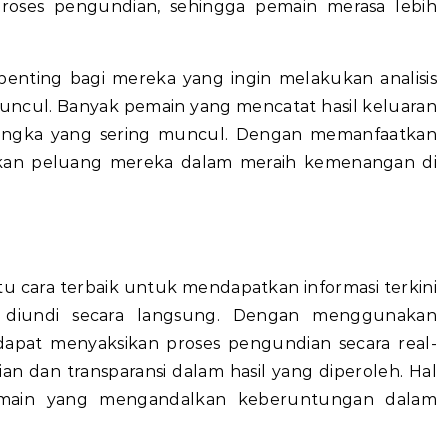
roses pengundian, sehingga pemain merasa lebih
penting bagi mereka yang ingin melakukan analisis
uncul. Banyak pemain yang mencatat hasil keluaran
-angka yang sering muncul. Dengan memanfaatkan
tkan peluang mereka dalam meraih kemenangan di
u cara terbaik untuk mendapatkan informasi terkini
 diundi secara langsung. Dengan menggunakan
 dapat menyaksikan proses pengundian secara real-
an dan transparansi dalam hasil yang diperoleh. Hal
pemain yang mengandalkan keberuntungan dalam