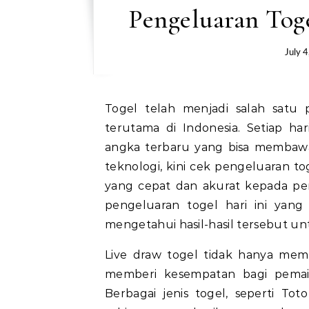
Pengeluaran Toge
July 
Togel telah menjadi salah satu permainan yang populer di kalangan masyarakat,
terutama di Indonesia. Setiap h
angka terbaru yang bisa memba
teknologi, kini cek pengeluaran to
yang cepat dan akurat kepada pem
pengeluaran togel hari ini yang
mengetahui hasil-hasil tersebut unt
Live draw togel tidak hanya memb
memberi kesempatan bagi pemain
Berbagai jenis togel, seperti Tot