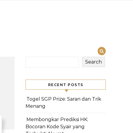
Search
RECENT POSTS
Togel SGP Prize: Saran dan Trik
Menang
Membongkar Prediksi HK:
Bocoran Kode Syair yang