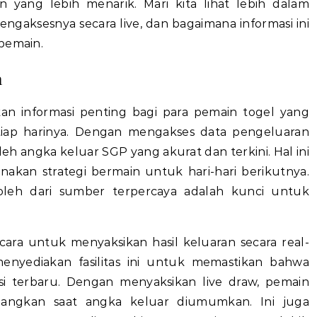
yang lebih menarik. Mari kita lihat lebih dalam
ngaksesnya secara live, dan bagaimana informasi ini
 pemain.
n
n informasi penting bagi para pemain togel yang
etiap harinya. Dengan mengakses data pengeluaran
eh angka keluar SGP yang akurat dan terkini. Hal ini
kan strategi bermain untuk hari-hari berikutnya.
oleh dari sumber terpercaya adalah kunci untuk
cara untuk menyaksikan hasil keluaran secara real-
menyediakan fasilitas ini untuk memastikan bahwa
si terbaru. Dengan menyaksikan live draw, pemain
ngkan saat angka keluar diumumkan. Ini juga