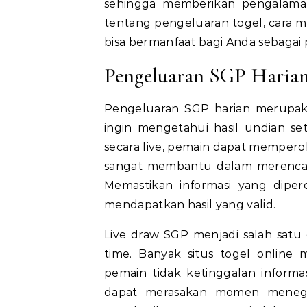
sehingga memberikan pengalaman 
tentang pengeluaran togel, cara me
bisa bermanfaat bagi Anda sebagai
Pengeluaran SGP Haria
Pengeluaran SGP harian merupaka
ingin mengetahui hasil undian s
secara live, pemain dapat memperol
sangat membantu dalam merencana
Memastikan informasi yang diper
mendapatkan hasil yang valid.
Live draw SGP menjadi salah satu 
time. Banyak situs togel online 
pemain tidak ketinggalan informa
dapat merasakan momen menega