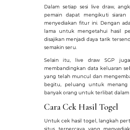
Dalam setiap sesi live draw, an
pemain dapat mengikuti siaran 
menyediakan fitur ini. Dengan ad
lama untuk mengetahui hasil pe
disajikan menjadi daya tarik terse
semakin seru.
Selain itu, live draw SGP j
membandingkan data keluaran seb
yang telah muncul dan mengemban
begitu, peluang untuk menang 
banyak orang untuk terlibat dalam 
Cara Cek Hasil Togel
Untuk cek hasil togel, langkah p
situs terpercaya yang menyediak