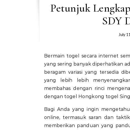
Petunjuk Lengka
SDY D
July 1
Bermain togel secara internet semakin diminati di masyarakat Indonesia. Sebuah jenis
yang sering banyak diperhatikan ad
beragam variasi yang tersedia d
yang lebih lebih menyenangkan
membahas dengan rinci mengenai s
dengan togel Hongkong togel Singa
Bagi Anda yang ingin mengetahui
online, termasuk saran dan tak
memberikan panduan yang pandua