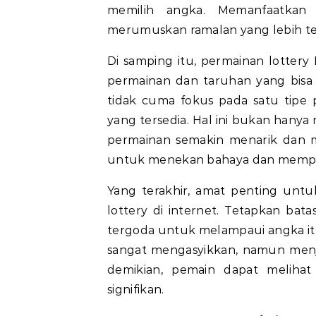
memilih angka. Memanfaatka
merumuskan ramalan yang lebih t
Di samping itu, permainan lotter
permainan dan taruhan yang bisa
tidak cuma fokus pada satu tipe 
yang tersedia. Hal ini bukan ha
permainan semakin menarik dan men
untuk menekan bahaya dan memperb
Yang terakhir, amat penting unt
lottery di internet. Tetapkan bat
tergoda untuk melampaui angka itu
sangat mengasyikkan, namun menja
demikian, pemain dapat melihat
signifikan.