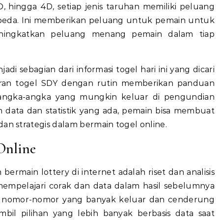
3D, hingga 4D, setiap jenis taruhan memiliki peluang
eda. Ini memberikan peluang untuk pemain untuk
ingkatkan peluang menang pemain dalam tiap
adi sebagian dari informasi togel hari ini yang dicari
aran togel SDY dengan rutin memberikan panduan
angka-angka yang mungkin keluar di pengundian
data dan statistik yang ada, pemain bisa membuat
dan strategis dalam bermain togel online.
Online
bermain lottery di internet adalah riset dan analisis
a mempelajari corak dan data dalam hasil sebelumnya
i nomor-nomor yang banyak keluar dan cenderung
bil pilihan yang lebih banyak berbasis data saat