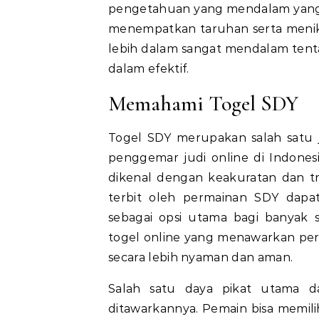
pengetahuan yang mendalam yang 
menempatkan taruhan serta menikma
lebih dalam sangat mendalam tent
dalam efektif.
Memahami Togel SDY
Togel SDY merupakan salah satu j
penggemar judi online di Indonesia
dikenal dengan keakuratan dan tr
terbit oleh permainan SDY dapa
sebagai opsi utama bagi banyak 
togel online yang menawarkan per
secara lebih nyaman dan aman.
Salah satu daya pikat utama da
ditawarkannya. Pemain bisa memilih