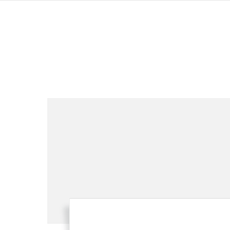
Skip to content