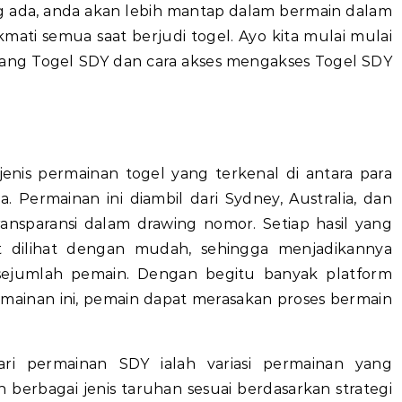
ada, anda akan lebih mantap dalam bermain dalam
ti semua saat berjudi togel. Ayo kita mulai mulai
ang Togel SDY dan cara akses mengakses Togel SDY
enis permainan togel yang terkenal di antara para
. Permainan ini diambil dari Sydney, Australia, dan
ansparansi dalam drawing nomor. Setiap hasil yang
t dilihat dengan mudah, sehingga menjadikannya
sejumlah pemain. Dengan begitu banyak platform
mainan ini, pemain dapat merasakan proses bermain
ri permainan SDY ialah variasi permainan yang
 berbagai jenis taruhan sesuai berdasarkan strategi