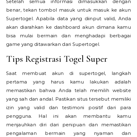
Setelah semua informasi dimasukkan dengan
benar, tekan tombol masuk untuk masuk ke akun
Supertogel. Apabila data yang diinput valid, Anda
akan diarahkan ke dashboard akun dimana kamu
bisa mulai bermain dan menghadapi berbagai
game yang ditawarkan dari Supertogel.
Tips Registrasi Togel Super
Saat membuat akun di supertogel, langkah
pertama yang harus kamu lakukan adalah
memastikan bahwa Anda telah memilih website
yang sah dan andal. Pastikan situs tersebut memiliki
izin yang valid dan testimoni positif dari para
pengguna. Hal ini akan membantu kamu
menjauhkan diri dari penipuan dan memastikan
pengalaman bermain yang nyaman dan