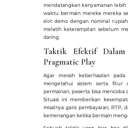
mendatangkan kenyamanan lebih
waktu bermain mereka mereka sesu
slot demo dengan nominal rupiah 
melatih keterampilan sebelum me
daring.
Taktik Efektif Dala
Pragmatic Play
Agar meraih keberhasilan pada 
mengetahui sistem serta fitur
permainan, peserta bisa mencoba d
Situasi ini memberikan kesempat
misalnya garis pembayaran, RTP, 
kemenangan ketika bermain meng