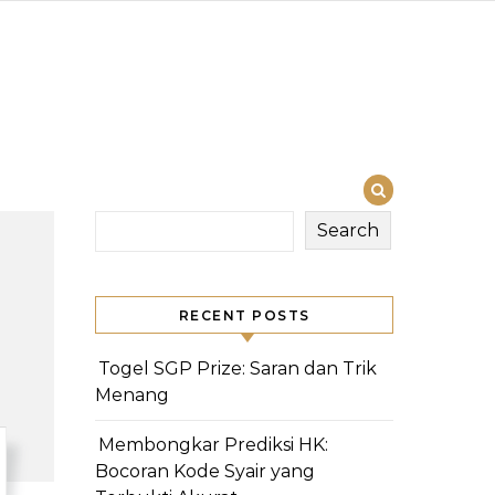
Search
RECENT POSTS
Togel SGP Prize: Saran dan Trik
Menang
Membongkar Prediksi HK:
Bocoran Kode Syair yang