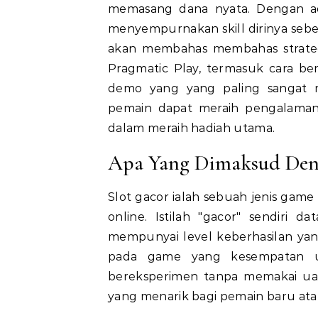
memasang dana nyata. Dengan ad
menyempurnakan skill dirinya seb
akan membahas membahas strateg
Pragmatic Play, termasuk cara be
demo yang yang paling sangat me
pemain dapat meraih pengalama
dalam meraih hadiah utama.
Apa Yang Dimaksud Den
Slot gacor ialah sebuah jenis game
online. Istilah "gacor" sendiri
mempunyai level keberhasilan ya
pada game yang kesempatan u
bereksperimen tanpa memakai uan
yang menarik bagi pemain baru at