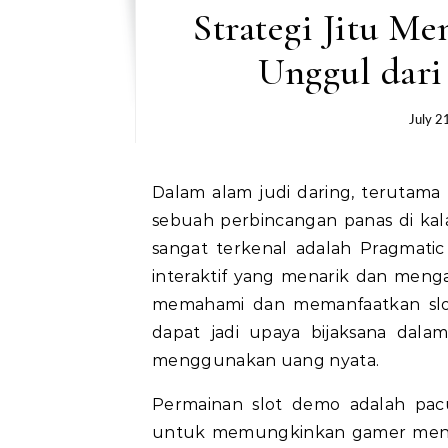
Strategi Jitu M
Unggul dari
July 2
Dalam alam judi daring, terutama permainan slot online, kata "demo" sering dijadikan
sebuah perbincangan panas di kal
sangat terkenal adalah Pragmatic
interaktif yang menarik dan meng
memahami dan memanfaatkan slot
dapat jadi upaya bijaksana dal
menggunakan uang nyata.
Permainan slot demo adalah pa
untuk memungkinkan gamer menc