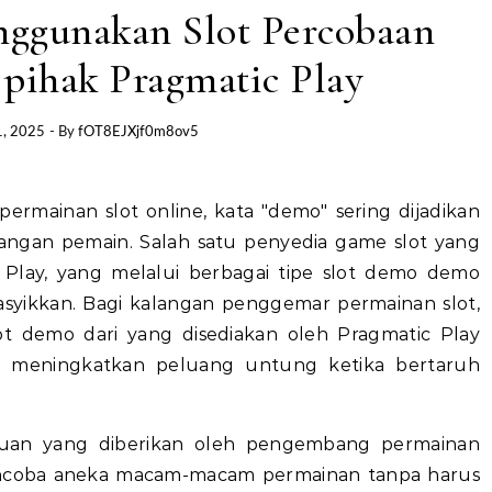
enggunakan Slot Percobaan
 pihak Pragmatic Play
1, 2025
- By
fOT8EJXjf0m8ov5
angan pemain. Salah satu penyedia game slot yang
 Play, yang melalui berbagai tipe slot demo demo
asyikkan. Bagi kalangan penggemar permainan slot,
 demo dari yang disediakan oleh Pragmatic Play
am meningkatkan peluang untung ketika bertaruh
cuan yang diberikan oleh pengembang permainan
oba aneka macam-macam permainan tanpa harus