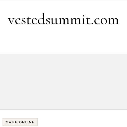
vestedsummit.com
GAME ONLINE