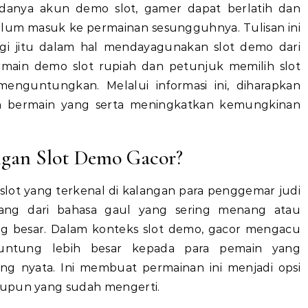
anya akun demo slot, gamer dapat berlatih dan
elum masuk ke permainan sesungguhnya. Tulisan ini
i jitu dalam hal mendayagunakan slot demo dari
rmain demo slot rupiah dan petunjuk memilih slot
nguntungkan. Melalui informasi ini, diharapkan
n bermain yang serta meningkatkan kemungkinan
gan Slot Demo Gacor?
 slot yang terkenal di kalangan para penggemar judi
 datang dari bahasa gaul yang sering menang atau
ng besar. Dalam konteks slot demo, gacor mengacu
ntung lebih besar kepada para pemain yang
g nyata. Ini membuat permainan ini menjadi opsi
aupun yang sudah mengerti.