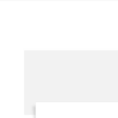
Skip to content