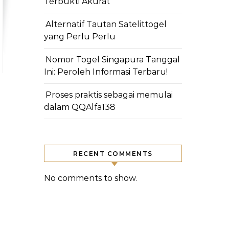
Terbukti Akurat
Alternatif Tautan Satelittogel
yang Perlu Perlu
Nomor Togel Singapura Tanggal
Ini: Peroleh Informasi Terbaru!
Proses praktis sebagai memulai
dalam QQAlfa138
RECENT COMMENTS
No comments to show.