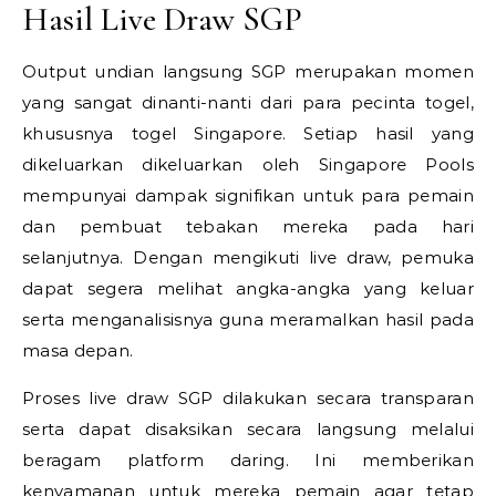
Hasil Live Draw SGP
Output undian langsung SGP merupakan momen
yang sangat dinanti-nanti dari para pecinta togel,
khususnya togel Singapore. Setiap hasil yang
dikeluarkan dikeluarkan oleh Singapore Pools
mempunyai dampak signifikan untuk para pemain
dan pembuat tebakan mereka pada hari
selanjutnya. Dengan mengikuti live draw, pemuka
dapat segera melihat angka-angka yang keluar
serta menganalisisnya guna meramalkan hasil pada
masa depan.
Proses live draw SGP dilakukan secara transparan
serta dapat disaksikan secara langsung melalui
beragam platform daring. Ini memberikan
kenyamanan untuk mereka pemain agar tetap