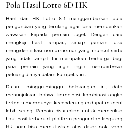
Pola Hasil Lotto 6D HK
Hasil dari HK Lotto 6D menggambarkan pola
pengundian yang terulang agar bisa memberikan
wawasan kepada pemain togel. Dengan cara
mengkaji hasil lampau, setiap pemain bisa
mengidentifikasi nomor-nomor yang muncul serta
yang tidak tampil. Ini merupakan berharga bagi
para pemain yang ingin ingin memperbesar
peluang dirinya dalam kompetisi ini.
Dalam minggu-minggu belakangan ini, data
menunjukkan bahwa kombinasi kombinasi angka
tertentu mempunyai kecenderungan dapat muncul
lebih sering. Pemain disarankan untuk memeriksa
hasil-hasil terbaru di platform pengundian langsung
HK agar bisa memutuskan atas dasar pola yang