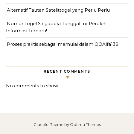
Alternatif Tautan Satelittogel yang Perlu Perlu
Nomor Togel Singapura Tanggal Ini: Peroleh
Informasi Terbaru!
Proses praktis sebagai memulai dalam QQAlfa138
RECENT COMMENTS
No comments to show.
Graceful Theme by
Optima Themes