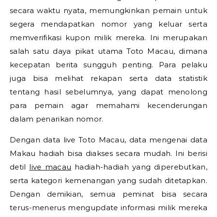
secara waktu nyata, memungkinkan pemain untuk
segera mendapatkan nomor yang keluar serta
memverifikasi kupon milik mereka. Ini merupakan
salah satu daya pikat utama Toto Macau, dimana
kecepatan berita sungguh penting. Para pelaku
juga bisa melihat rekapan serta data statistik
tentang hasil sebelumnya, yang dapat menolong
para pemain agar memahami kecenderungan
dalam penarikan nomor.
Dengan data live Toto Macau, data mengenai data
Makau hadiah bisa diakses secara mudah. Ini berisi
detil
live macau
hadiah-hadiah yang diperebutkan,
serta kategori kemenangan yang sudah ditetapkan.
Dengan demikian, semua peminat bisa secara
terus-menerus mengupdate informasi milik mereka