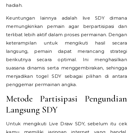
hadiah.
Keuntungan lainnya adalah live SDY dimana
memungkinkan pemain agar berpartisipasi dan
terlibat lebih aktif dalam proses permainan. Dengan
keterampilan untuk mengikuti hasil secara
langsung, pemain dapat merancang strategi
berikutnya secara optimal. Ini menghasilkan
suasana dinamis serta menggembirakan, sehingga
menjadikan togel SDY sebagai pilihan di antara
penggemar permainan angka.
Metode Partisipasi Pengundian
Langsung SDY
Untuk mengikuti Live Draw SDY, sebelum itu cek
kamu memiliki jaringan internet yang handal.