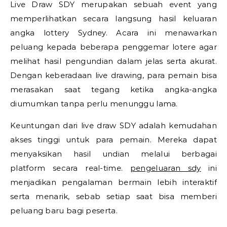
Live Draw SDY merupakan sebuah event yang
memperlihatkan secara langsung hasil keluaran
angka lottery Sydney. Acara ini menawarkan
peluang kepada beberapa penggemar lotere agar
melihat hasil pengundian dalam jelas serta akurat.
Dengan keberadaan live drawing, para pemain bisa
merasakan saat tegang ketika angka-angka
diumumkan tanpa perlu menunggu lama.
Keuntungan dari live draw SDY adalah kemudahan
akses tinggi untuk para pemain. Mereka dapat
menyaksikan hasil undian melalui berbagai
platform secara real-time.
pengeluaran sdy
ini
menjadikan pengalaman bermain lebih interaktif
serta menarik, sebab setiap saat bisa memberi
peluang baru bagi peserta.