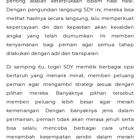
penting adalah keterbukaan dalam hasil hasil.
Dengan pengundian langsung SDY ini, mereka bisa
melihat hasilnya secara langsung, lalu memperkuat
kepercayaan diri dan kepastian akan kevalidan
angka yang telah diumumkan. Ini memberi
kenyamanan bagi pemain agar semua tahap
dilakukan dengan adil dan transparan.
Di samping itu, togel SDY memiliki berbagai opsi
bertaruh yang menarik minat, memberi peluang
pemain agar mengambil strategi sesuai dengan
pilihan mereka. Banyaknya pilihan tersebut
memberi peluang lebih besar agar meraih
kemenangan. Dengan banyaknya jenis dalam
permainan, pemain tidak akan merasa jenuh serta
bisa selalu mencoba berbagai cara untuk
menambah kesempatan sendiri dalam meraih