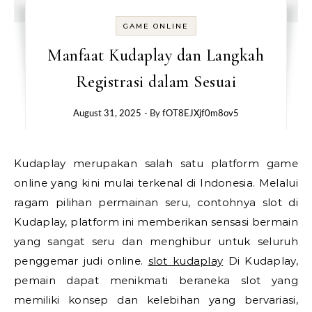
GAME ONLINE
Manfaat Kudaplay dan Langkah
Registrasi dalam Sesuai
August 31, 2025
- By
fOT8EJXjf0m8ov5
Kudaplay merupakan salah satu platform game
online yang kini mulai terkenal di Indonesia. Melalui
ragam pilihan permainan seru, contohnya slot di
Kudaplay, platform ini memberikan sensasi bermain
yang sangat seru dan menghibur untuk seluruh
penggemar judi online.
slot kudaplay
Di Kudaplay,
pemain dapat menikmati beraneka slot yang
memiliki konsep dan kelebihan yang bervariasi,