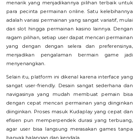
menarik yang menjadikannya pilihan terbaik untuk
para pecinta permainan online. Satu kelebihannya
adalah variasi permainan yang sangat variatif, mulai
dari slot hingga permainan kasino lainnya. Dengan
ragam pilihan, setiap user dapat mencari permainan
yang dengan dengan selera dan preferensinya,
menjadikan pengalaman bermain game jadi
menyenangkan.
Selain itu, platform ini dikenal karena interface yang
sangat user-friendly. Desain sangat sederhana dan
navigasinya yang mudah membuat pemain bisa
dengan cepat mencari permainan yang diinginkan
diinginkan. Proses masuk Kudaplay yang cepat dan
efisien pun memperpendek durasi yang terbuang,
agar user bisa langsung merasakan games tanpa
banyak halangan dan kendala.