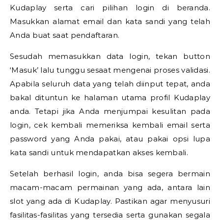
Kudaplay serta cari pilihan login di beranda.
Masukkan alamat email dan kata sandi yang telah
Anda buat saat pendaftaran.
Sesudah memasukkan data login, tekan button
‘Masuk’ lalu tunggu sesaat mengenai proses validasi.
Apabila seluruh data yang telah diinput tepat, anda
bakal dituntun ke halaman utama profil Kudaplay
anda. Tetapi jika Anda menjumpai kesulitan pada
login, cek kembali memeriksa kembali email serta
password yang Anda pakai, atau pakai opsi lupa
kata sandi untuk mendapatkan akses kembali.
Setelah berhasil login, anda bisa segera bermain
macam-macam permainan yang ada, antara lain
slot yang ada di Kudaplay. Pastikan agar menyusuri
fasilitas-fasilitas yang tersedia serta gunakan segala