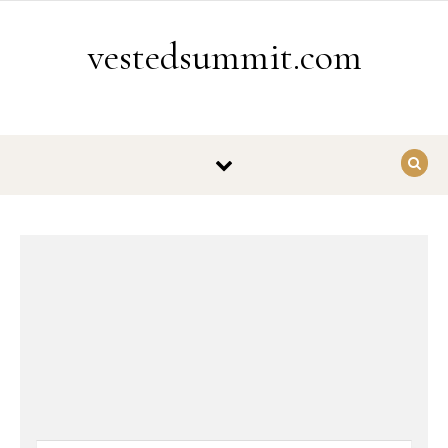
Skip to content
vestedsummit.com