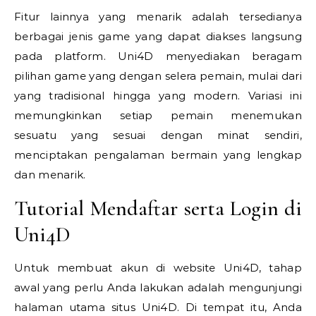
Fitur lainnya yang menarik adalah tersedianya
berbagai jenis game yang dapat diakses langsung
pada platform. Uni4D menyediakan beragam
pilihan game yang dengan selera pemain, mulai dari
yang tradisional hingga yang modern. Variasi ini
memungkinkan setiap pemain menemukan
sesuatu yang sesuai dengan minat sendiri,
menciptakan pengalaman bermain yang lengkap
dan menarik.
Tutorial Mendaftar serta Login di
Uni4D
Untuk membuat akun di website Uni4D, tahap
awal yang perlu Anda lakukan adalah mengunjungi
halaman utama situs Uni4D. Di tempat itu, Anda