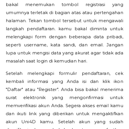
bakal menemukan tombol registrasi yang
umumnya terletak di bagian atas atau pertengahan
halaman. Tekan tombol tersebut untuk mengawali
langkah pendaftaran. kamu bakal diminta untuk
melengkapi form dengan beberapa data pribadi,
seperti username, kata sandi, dan email. Jangan
lupa untuk mengisi data yang akurat agar tidak ada
masalah saat login di kemudian hari.
Setelah melengkapi formulir pendaftaran, cek
kembali informasi yang Anda isi dan klik ikon
"Daftar" atau "Register". Anda bisa bakal menerima
surat elektronik yang mengonfirmasi untuk
memverifikasi akun Anda. Segera akses email kamu
dan ikuti link yang diberikan untuk mengaktifkan
akun Uni4D kamu. Setelah akun yang sudah