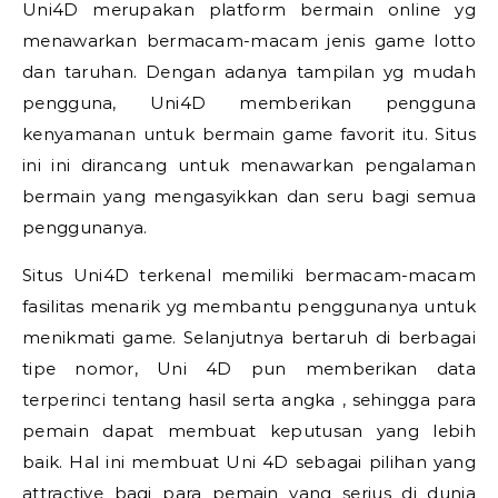
Uni4D merupakan platform bermain online yg
menawarkan bermacam-macam jenis game lotto
dan taruhan. Dengan adanya tampilan yg mudah
pengguna, Uni4D memberikan pengguna
kenyamanan untuk bermain game favorit itu. Situs
ini ini dirancang untuk menawarkan pengalaman
bermain yang mengasyikkan dan seru bagi semua
penggunanya.
Situs Uni4D terkenal memiliki bermacam-macam
fasilitas menarik yg membantu penggunanya untuk
menikmati game. Selanjutnya bertaruh di berbagai
tipe nomor, Uni 4D pun memberikan data
terperinci tentang hasil serta angka , sehingga para
pemain dapat membuat keputusan yang lebih
baik. Hal ini membuat Uni 4D sebagai pilihan yang
attractive bagi para pemain yang serius di dunia