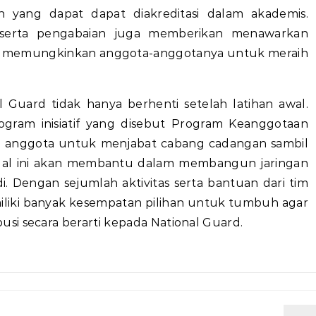
n yang dapat dapat diakreditasi dalam akademis.
serta pengabaian juga memberikan menawarkan
g memungkinkan anggota-anggotanya untuk meraih
 Guard tidak hanya berhenti setelah latihan awal.
rogram inisiatif yang disebut Program Keanggotaan
si anggota untuk menjabat cabang cadangan sambil
Hal ini akan membantu dalam membangun jaringan
i. Dengan sejumlah aktivitas serta bantuan dari tim
iliki banyak kesempatan pilihan untuk tumbuh agar
si secara berarti kepada National Guard.