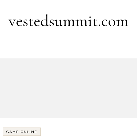
vestedsummit.com
GAME ONLINE