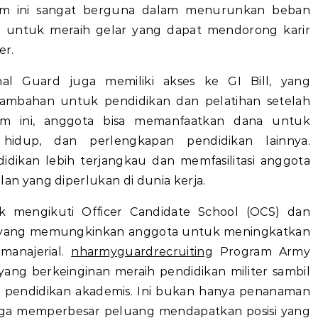
ogram ini sangat berguna dalam menurunkan beban
ota untuk meraih gelar yang dapat mendorong karir
er.
nal Guard juga memiliki akses ke GI Bill, yang
ambahan untuk pendidikan dan pelatihan setelah
ram ini, anggota bisa memanfaatkan dana untuk
 hidup, dan perlengkapan pendidikan lainnya.
dikan lebih terjangkau dan memfasilitasi anggota
 yang diperlukan di dunia kerja.
tuk mengikuti Officer Candidate School (OCS) dan
l, yang memungkinkan anggota untuk meningkatkan
manajerial.
nharmyguardrecruiting
Program Army
ang berkeinginan meraih pendidikan militer sambil
 pendidikan akademis. Ini bukan hanya penanaman
 juga memperbesar peluang mendapatkan posisi yang