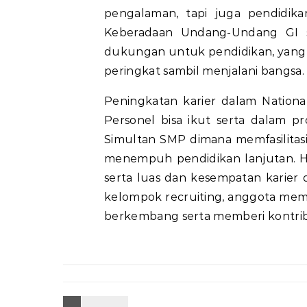
pengalaman, tapi juga pendidika
Keberadaan Undang-Undang GI 
dukungan untuk pendidikan, yan
peringkat sambil menjalani bangsa.
Peningkatan karier dalam National
Personel bisa ikut serta dalam p
Simultan SMP dimana memfasilita
menempuh pendidikan lanjutan. 
serta luas dan kesempatan karier d
kelompok recruiting, anggota mem
berkembang serta memberi kontribu