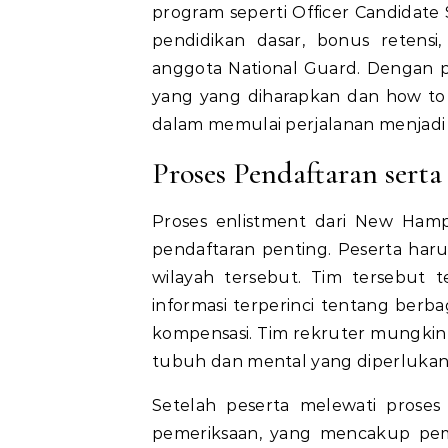
program seperti Officer Candidat
pendidikan dasar, bonus retensi
anggota National Guard. Dengan 
yang yang diharapkan dan how to 
dalam memulai perjalanan menjadi 
Proses Pendaftaran sert
Proses enlistment dari New Hamp
pendaftaran penting. Peserta ha
wilayah tersebut. Tim tersebut t
informasi terperinci tentang berba
kompensasi. Tim rekruter mungkin
tubuh dan mental yang diperlukan
Setelah peserta melewati proses
pemeriksaan, yang mencakup pem