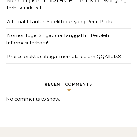
Membongkar Prediksi HK: Bocoran Kode Syair yang
Terbukti Akurat
Alternatif Tautan Satelittogel yang Perlu Perlu
Nomor Togel Singapura Tanggal Ini: Peroleh
Informasi Terbaru!
Proses praktis sebagai memulai dalam QQAlfa138
RECENT COMMENTS
No comments to show.