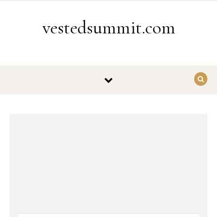
Skip to content
vestedsummit.com