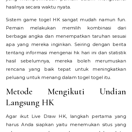
hasilnya secara waktu nyata.
Sistem game togel HK sangat mudah namun fun.
Pemain melakukan memilih kombinasi dari
berbagai angka dan menempatkan taruhan sesuai
apa yang mereka inginkan. Seiring dengan berita
tentang informasi mengenai hk hari ini dan statistik
hasil sebelumnya, mereka boleh merumuskan
rencana yang baik tepat untuk meningkatkan
peluang untuk menang dalam togel togel itu.
Metode Mengikuti Undian
Langsung HK
Agar ikut Live Draw HK, langkah pertama yang
harus Anda siapkan yaitu menemukan situs yang