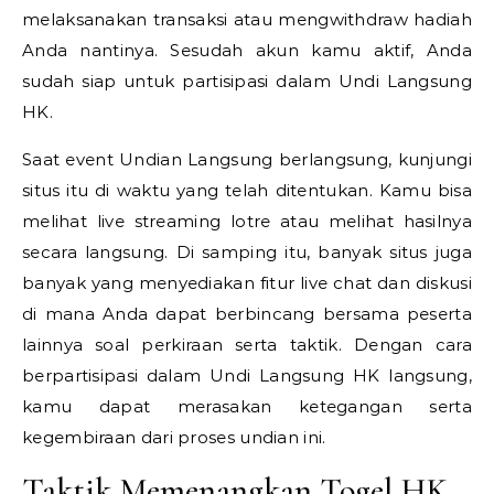
melaksanakan transaksi atau mengwithdraw hadiah
Anda nantinya. Sesudah akun kamu aktif, Anda
sudah siap untuk partisipasi dalam Undi Langsung
HK.
Saat event Undian Langsung berlangsung, kunjungi
situs itu di waktu yang telah ditentukan. Kamu bisa
melihat live streaming lotre atau melihat hasilnya
secara langsung. Di samping itu, banyak situs juga
banyak yang menyediakan fitur live chat dan diskusi
di mana Anda dapat berbincang bersama peserta
lainnya soal perkiraan serta taktik. Dengan cara
berpartisipasi dalam Undi Langsung HK langsung,
kamu dapat merasakan ketegangan serta
kegembiraan dari proses undian ini.
Taktik Memenangkan Togel HK