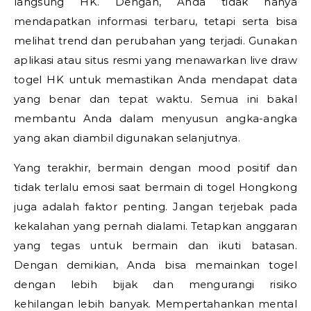
langsung HK. Dengan, Anda tidak hanya
mendapatkan informasi terbaru, tetapi serta bisa
melihat trend dan perubahan yang terjadi. Gunakan
aplikasi atau situs resmi yang menawarkan live draw
togel HK untuk memastikan Anda mendapat data
yang benar dan tepat waktu. Semua ini bakal
membantu Anda dalam menyusun angka-angka
yang akan diambil digunakan selanjutnya.
Yang terakhir, bermain dengan mood positif dan
tidak terlalu emosi saat bermain di togel Hongkong
juga adalah faktor penting. Jangan terjebak pada
kekalahan yang pernah dialami. Tetapkan anggaran
yang tegas untuk bermain dan ikuti batasan.
Dengan demikian, Anda bisa memainkan togel
dengan lebih bijak dan mengurangi risiko
kehilangan lebih banyak. Mempertahankan mental