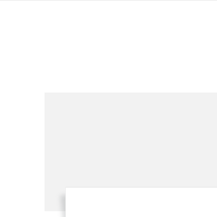
Skip to content