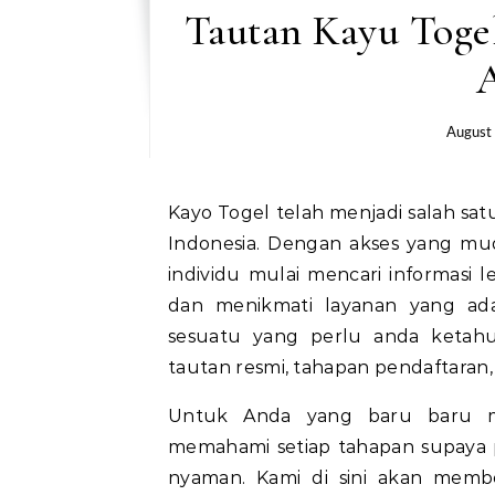
Tautan Kayu Togel
August
Kayo Togel telah menjadi salah satu wadah menarik bagi para pecinta togel yang ada di
Indonesia. Dengan akses yang mud
individu mulai mencari informasi 
dan menikmati layanan yang ada.
sesuatu yang perlu anda ketah
tautan resmi, tahapan pendaftaran
Untuk Anda yang baru baru me
memahami setiap tahapan supaya
nyaman. Kami di sini akan memb