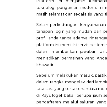
Platform ini menjamin keaman
teknologi pengaman modern. Ini m
masih selamat dari segala sisi yang t
Selain perlindungan, kenyamanan 
tahapan login yang mudah dan p
profil anda tanpa adanya rintanga
platform ini memiliki servis custo
dalam memberikan jawaban untu
menjadikan permainan yang Anda 
khawatir.
Sebelum melakukan masuk, pastik
dalam rangka mengelak dari lampi
tata cara yang serta senantiasa m
di Kayutogel bakal berupa jauh s
pendaftaran melalui saluran ya