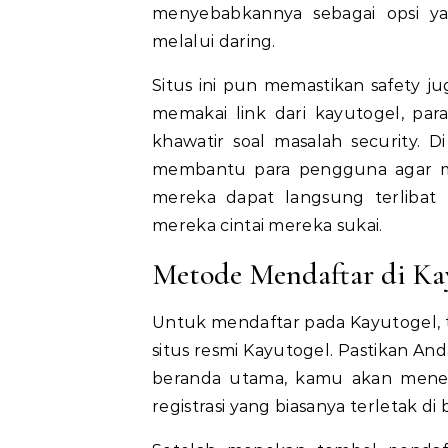
menyebabkannya sebagai opsi y
melalui daring.
Situs ini pun memastikan safety 
memakai link dari kayutogel, p
khawatir soal masalah security. 
membantu para pengguna agar m
mereka dapat langsung terlibat 
mereka cintai mereka sukai.
Metode Mendaftar di Ka
Untuk mendaftar pada Kayutogel, 
situs resmi Kayutogel. Pastikan 
beranda utama, kamu akan menem
registrasi yang biasanya terletak di