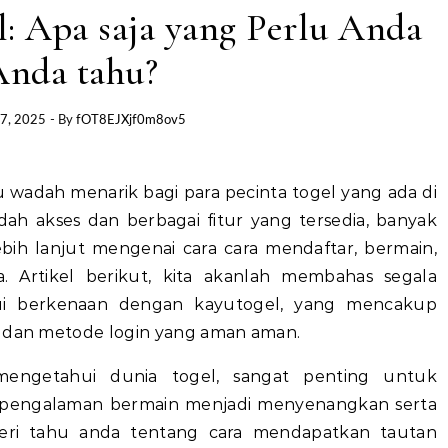
: Apa saja yang Perlu Anda
Anda tahu?
 7, 2025
- By
fOT8EJXjf0m8ov5
ah akses dan berbagai fitur yang tersedia, banyak
lebih lanjut mengenai cara cara mendaftar, bermain,
 Artikel berikut, kita akanlah membahas segala
ui berkenaan dengan kayutogel, yang mencakup
, dan metode login yang aman aman.
ngetahui dunia togel, sangat penting untuk
 pengalaman bermain menjadi menyenangkan serta
eri tahu anda tentang cara mendapatkan tautan