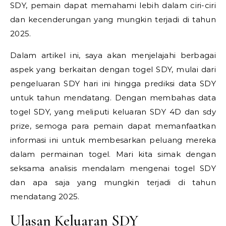
SDY, pemain dapat memahami lebih dalam ciri-ciri
dan kecenderungan yang mungkin terjadi di tahun
2025.
Dalam artikel ini, saya akan menjelajahi berbagai
aspek yang berkaitan dengan togel SDY, mulai dari
pengeluaran SDY hari ini hingga prediksi data SDY
untuk tahun mendatang. Dengan membahas data
togel SDY, yang meliputi keluaran SDY 4D dan sdy
prize, semoga para pemain dapat memanfaatkan
informasi ini untuk membesarkan peluang mereka
dalam permainan togel. Mari kita simak dengan
seksama analisis mendalam mengenai togel SDY
dan apa saja yang mungkin terjadi di tahun
mendatang 2025.
Ulasan Keluaran SDY