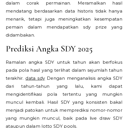
dalam corak permainan. Meramalkan hasil
mendatang berdasarkan data historis tidak hanya
menarik, tetapi juga meningkatkan kesempatan
pemain dalam mendapatkan sdy prize yang
didambakan.
Prediksi Angka SDY 2025
Ramalan angka SDY untuk tahun akan berfokus
pada pola hasil yang terlihat dalam sejumlah tahun
terakhir.
data sdy
Dengan menganalisis angka SDY
dari tahun-tahun yang lalu, kami dapat
mengidentifikasi pola tertentu yang mungkin
muncul kembali. Hasil SDY yang konsisten bakal
menjadi patokan untuk memprediksi nomor-nomor
yang mungkin muncul, baik pada live draw SDY
ataupun dalam lotto SDY pools.