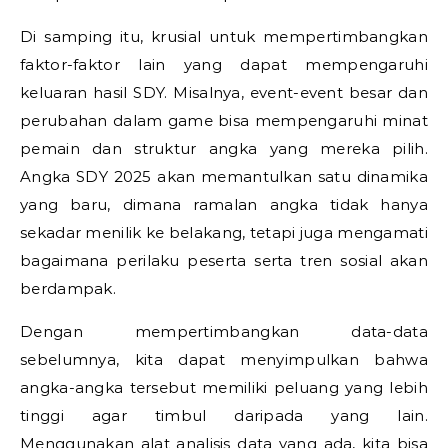
Di samping itu, krusial untuk mempertimbangkan
faktor-faktor lain yang dapat mempengaruhi
keluaran hasil SDY. Misalnya, event-event besar dan
perubahan dalam game bisa mempengaruhi minat
pemain dan struktur angka yang mereka pilih.
Angka SDY 2025 akan memantulkan satu dinamika
yang baru, dimana ramalan angka tidak hanya
sekadar menilik ke belakang, tetapi juga mengamati
bagaimana perilaku peserta serta tren sosial akan
berdampak.
Dengan mempertimbangkan data-data
sebelumnya, kita dapat menyimpulkan bahwa
angka-angka tersebut memiliki peluang yang lebih
tinggi agar timbul daripada yang lain.
Menggunakan alat analisis data yang ada, kita bisa