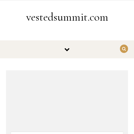
Skip to content
vestedsummit.com