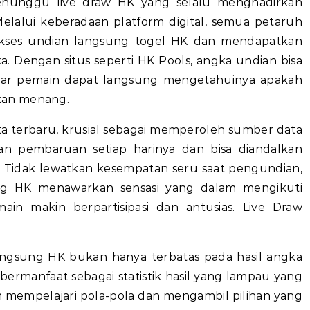
enunggu live draw HK yang selalu menghadirkan
elalui keberadaan platform digital, semua petaruh
akses undian langsung togel HK dan mendapatkan
ka. Dengan situs seperti HK Pools, angka undian bisa
agar pemain dapat langsung mengetahuinya apakah
kan menang.
 terbaru, krusial sebagai memperoleh sumber data
n pembaruan setiap harinya dan bisa diandalkan
. Tidak lewatkan kesempatan seru saat pengundian,
ng HK menawarkan sensasi yang dalam mengikuti
ain makin berpartisipasi dan antusias.
Live Draw
langsung HK bukan hanya terbatas pada hasil angka
bermanfaat sebagai statistik hasil yang lampau yang
 mempelajari pola-pola dan mengambil pilihan yang