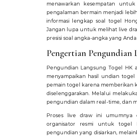
menawarkan kesempatan untuk m
pengalaman bermain menjadi lebih 
informasi lengkap soal togel Hong
Jangan lupa untuk melihat live dr
presisi soal angka-angka yang Anda
Pengertian Pengundian 
Pengundian Langsung Togel HK ad
menyampaikan hasil undian togel 
pemain togel karena memberikan ke
diselenggarakan. Melalui melakuk
pengundian dalam real-time, dan m
Proses live draw ini umumnya 
organisator resmi untuk togel
pengundian yang disiarkan, melain