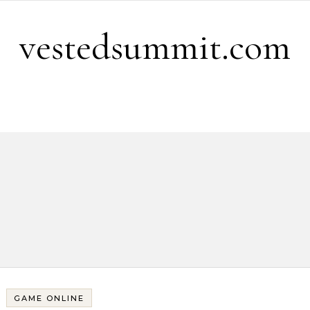
vestedsummit.com
GAME ONLINE