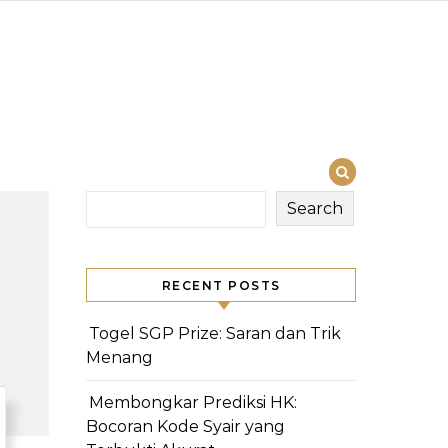
Search
RECENT POSTS
Togel SGP Prize: Saran dan Trik
Menang
Membongkar Prediksi HK:
Bocoran Kode Syair yang