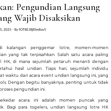
kan: Pengundian Langsung
ang Wajib Disaksikan
 5, 2025
- By
fOT8EJXjf0m8ov5
an yang tak terpisahkan. Salah satu acara paling
el HK, di mana sejumlah petaruh menanti dengan
hui hasil undian. Tiaps hari, sejumlah individu
at waktu dari acara event undian langsung ini, yang
ols. Dengan begitu banyaknya, penting untuk tidak
roses pengundian ini.
ekedar acara; ini adalah momen puncak yang
k. Bagi para togelers, undian langsung lotre HK