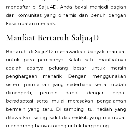
mendaftar di Salju4D, Anda bakal menjadi bagian
dari komunitas yang dinamis dan penuh dengan
kesempatan menarik.
Manfaat Bertaruh Salju4D
Bertaruh di Salju4D menawarkan banyak manfaat
untuk para pemainnya. Salah satu manfaatnya
adalah adanya peluang besar untuk meraih
penghargaan menarik. Dengan menggunakan
sistem permainan yang sederhana serta mudah
dimengerti, pemain dapat dengan cepat
beradaptasi serta mulai merasakan pengalaman
bermain yang seru. Di samping itu, hadiah yang
ditawarkan sering kali tidak sedikit, yang membuat
mendorong banyak orang untuk bergabung.