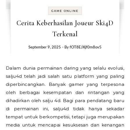
GAME ONLINE
Cerita Keberhasilan Joueur Ski4D
Terkenal
September 9, 2025
- By
fOT8EJXjf0m8ov5
Dalam dunia permainan daring yang selalu evolusi,
salju4d telah jadi salah satu platform yang paling
diperbincangkan. Banyak gamer yang terpesona
oleh berbagai kesempatan dan rintangan yang
dihadirkan oleh salju 4d. Bagi para pendatang baru
di permainan ini, salju4d tidak hanya sekadar
tempat untuk berkompetisi, tetapi juga merupakan
media untuk mencapai kesuksesan dan kenangan