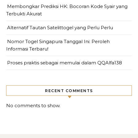
Membongkar Prediksi HK: Bocoran Kode Syair yang
Terbukti Akurat
Alternatif Tautan Satelittogel yang Perlu Perlu
Nomor Togel Singapura Tanggal Ini: Peroleh
Informasi Terbaru!
Proses praktis sebagai memulai dalam QQAlfa138
RECENT COMMENTS
No comments to show.