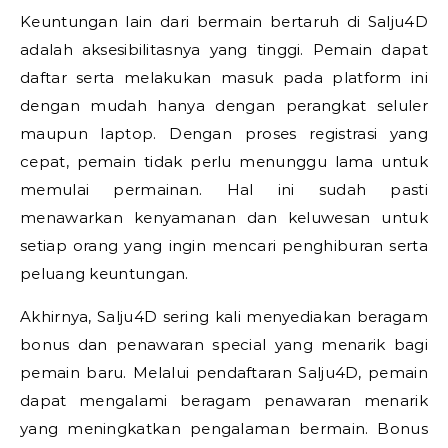
Keuntungan lain dari bermain bertaruh di Salju4D
adalah aksesibilitasnya yang tinggi. Pemain dapat
daftar serta melakukan masuk pada platform ini
dengan mudah hanya dengan perangkat seluler
maupun laptop. Dengan proses registrasi yang
cepat, pemain tidak perlu menunggu lama untuk
memulai permainan. Hal ini sudah pasti
menawarkan kenyamanan dan keluwesan untuk
setiap orang yang ingin mencari penghiburan serta
peluang keuntungan.
Akhirnya, Salju4D sering kali menyediakan beragam
bonus dan penawaran special yang menarik bagi
pemain baru. Melalui pendaftaran Salju4D, pemain
dapat mengalami beragam penawaran menarik
yang meningkatkan pengalaman bermain. Bonus