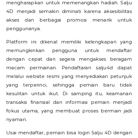
mengharapkan untuk memenangkan hadiah. Salju
4D menjadi semakin diminati karena aksesibilitas
akses dan berbagai promosi menarik untuk
penggunanya.
Platform ini dikenal memiliki kelengkapan yang
memungkinkan pengguna untuk mendaftar
dengan cepat dan segera mengakses beragam
macam permainan. Pendaftaran salju4d dapat
melalui website resmi yang menyediakan petunjuk
yang terperinci, sehingga pemain baru tidak
kesulitan untuk ikut. Di samping itu, keamanan
transaksi finansial dan informasi pemain menjadi
fokus utama, yang membuat proses bermain jadi
nyaman.
Usai mendaftar, pemain bisa login Salju 4D dengan