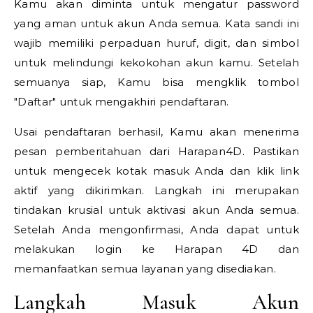
Kamu akan diminta untuk mengatur password
yang aman untuk akun Anda semua. Kata sandi ini
wajib memiliki perpaduan huruf, digit, dan simbol
untuk melindungi kekokohan akun kamu. Setelah
semuanya siap, Kamu bisa mengklik tombol
"Daftar" untuk mengakhiri pendaftaran.
Usai pendaftaran berhasil, Kamu akan menerima
pesan pemberitahuan dari Harapan4D. Pastikan
untuk mengecek kotak masuk Anda dan klik link
aktif yang dikirimkan. Langkah ini merupakan
tindakan krusial untuk aktivasi akun Anda semua.
Setelah Anda mengonfirmasi, Anda dapat untuk
melakukan login ke Harapan 4D dan
memanfaatkan semua layanan yang disediakan.
Langkah Masuk Akun