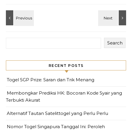
Search
RECENT POSTS
Togel SGP Prize: Saran dan Trik Menang
Membongkar Prediksi HK: Bocoran Kode Syair yang
Terbukti Akurat
Alternatif Tautan Satelittogel yang Perlu Perlu
Nomor Togel Singapura Tanggal Ini: Peroleh