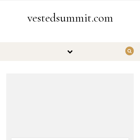
Skip to content
vestedsummit.com