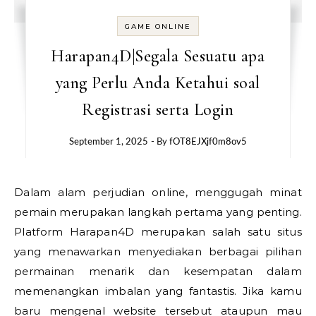
GAME ONLINE
Harapan4D|Segala Sesuatu apa
yang Perlu Anda Ketahui soal
Registrasi serta Login
September 1, 2025
- By
fOT8EJXjf0m8ov5
Dalam alam perjudian online, menggugah minat
pemain merupakan langkah pertama yang penting.
Platform Harapan4D merupakan salah satu situs
yang menawarkan menyediakan berbagai pilihan
permainan menarik dan kesempatan dalam
memenangkan imbalan yang fantastis. Jika kamu
baru mengenal website tersebut ataupun mau