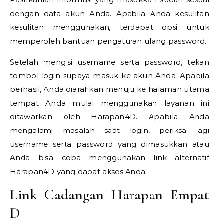
dengan data akun Anda. Apabila Anda kesulitan
kesulitan menggunakan, terdapat opsi untuk
memperoleh bantuan pengaturan ulang password.
Setelah mengisi username serta password, tekan
tombol login supaya masuk ke akun Anda. Apabila
berhasil, Anda diarahkan menuju ke halaman utama
tempat Anda mulai menggunakan layanan ini
ditawarkan oleh Harapan4D. Apabila Anda
mengalami masalah saat login, periksa lagi
username serta password yang dimasukkan atau
Anda bisa coba menggunakan link alternatif
Harapan4D yang dapat akses Anda.
Link Cadangan Harapan Empat
D