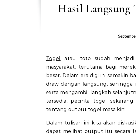
Hasil Langsung T
Septembe
Togel
atau toto sudah menjadi 
masyarakat, terutama bagi mere
besar. Dalam era digi ini semakin
draw dengan langsung, sehingga
serta mengambil langkah selanjutn
tersedia, pecinta togel sekaran
tentang output togel masa kini.
Dalam tulisan ini kita akan disku
dapat melihat output itu secara 