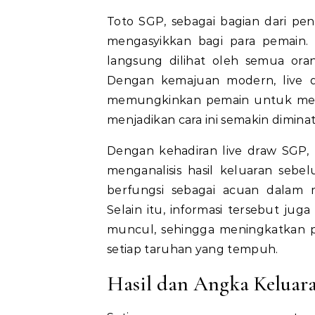
Toto SGP, sebagai bagian dari p
mengasyikkan bagi para pemain. 
langsung dilihat oleh semua ora
Dengan kemajuan modern, live dr
memungkinkan pemain untuk menya
menjadikan cara ini semakin diminat
Dengan kehadiran live draw SGP
menganalisis hasil keluaran seb
berfungsi sebagai acuan dalam 
Selain itu, informasi tersebut 
muncul, sehingga meningkatkan
setiap taruhan yang tempuh.
Hasil dan Angka Keluar