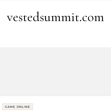
vestedsummit.com
GAME ONLINE