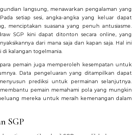
engundian langsung, menawarkan pengalaman yang
Pada setiap sesi, angka-angka yang keluar dapat
ng, menciptakan suasana yang penuh antusiasme.
aw SGP kini dapat ditonton secara online, yang
ksikannya dari mana saja dan kapan saja. Hal ini
i di kalangan togelmania.
, para pemain juga memperoleh kesempatan untuk
elumnya. Data pengeluaran yang ditampilkan dapat
menyusun prediksi untuk permainan selanjutnya.
juga membantu pemain memahami pola yang mungkin
 peluang mereka untuk meraih kemenangan dalam
an SGP