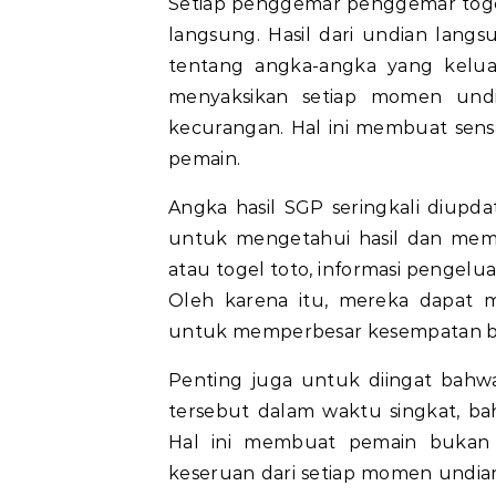
Setiap penggemar penggemar togel
langsung. Hasil dari undian lan
tentang angka-angka yang kelua
menyaksikan setiap momen undi
kecurangan. Hal ini membuat sensa
pemain.
Angka hasil SGP seringkali diup
untuk mengetahui hasil dan membu
atau togel toto, informasi pengelua
Oleh karena itu, mereka dapat m
untuk memperbesar kesempatan ber
Penting juga untuk diingat bahwa
tersebut dalam waktu singkat, ba
Hal ini membuat pemain bukan 
keseruan dari setiap momen undia