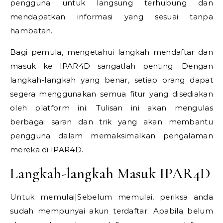
pengguna untuk langsung terhubung dan
mendapatkan informasi yang sesuai tanpa
hambatan.
Bagi pemula, mengetahui langkah mendaftar dan
masuk ke IPAR4D sangatlah penting. Dengan
langkah-langkah yang benar, setiap orang dapat
segera menggunakan semua fitur yang disediakan
oleh platform ini. Tulisan ini akan mengulas
berbagai saran dan trik yang akan membantu
pengguna dalam memaksimalkan pengalaman
mereka di IPAR4D.
Langkah-langkah Masuk IPAR4D
Untuk memulai|Sebelum memulai, periksa anda
sudah mempunyai akun terdaftar. Apabila belum