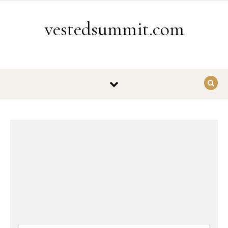
Skip to content
vestedsummit.com