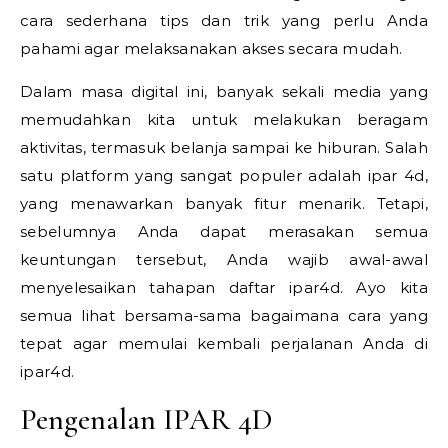
cara sederhana tips dan trik yang perlu Anda
pahami agar melaksanakan akses secara mudah.
Dalam masa digital ini, banyak sekali media yang
memudahkan kita untuk melakukan beragam
aktivitas, termasuk belanja sampai ke hiburan. Salah
satu platform yang sangat populer adalah ipar 4d,
yang menawarkan banyak fitur menarik. Tetapi,
sebelumnya Anda dapat merasakan semua
keuntungan tersebut, Anda wajib awal-awal
menyelesaikan tahapan daftar ipar4d. Ayo kita
semua lihat bersama-sama bagaimana cara yang
tepat agar memulai kembali perjalanan Anda di
ipar4d.
Pengenalan IPAR 4D