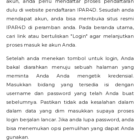
akun, anda perlu mendaftar proses pendaftaran
dulu di website pendaftaran IPAR4D. Sesudah anda
mendapat akun, anda bisa membuka situs resmi
IPAR4D di peramban anda. Pada beranda utama,
cari link atau bertuliskan "Login" agar melanjutkan
proses masuk ke akun Anda.
Setelah anda menekan tombol untuk login, Anda
bakal diarahkan menuju sebuah halaman yang
meminta Anda Anda mengetik kredensial.
Masukkan bidang yang tersedia isi dengan
username dan password yang telah Anda buat
sebelumnya. Pastikan tidak ada kesalahan dalam
dalam data yang dim masukkan supaya proses
login berjalan lancar. Jika anda lupa password, anda
bisa menemukan opsi pemulihan yang dapat Anda
gunakan.