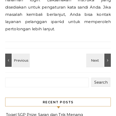
disediakan untuk pengaturan kata sandi Anda. Jika
masalah kembali berlanjut, Anda bisa kontak
layanan pelanggan ipar4d untuk memperoleh
pertolongan lebih lanjut.
Search
RECENT POSTS
Togel SGP Prize: Saran dan Trik Menang