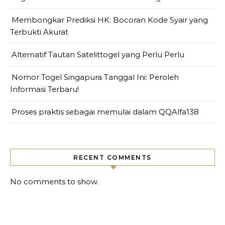
Membongkar Prediksi HK: Bocoran Kode Syair yang
Terbukti Akurat
Alternatif Tautan Satelittogel yang Perlu Perlu
Nomor Togel Singapura Tanggal Ini: Peroleh
Informasi Terbaru!
Proses praktis sebagai memulai dalam QQAlfa138
RECENT COMMENTS
No comments to show.