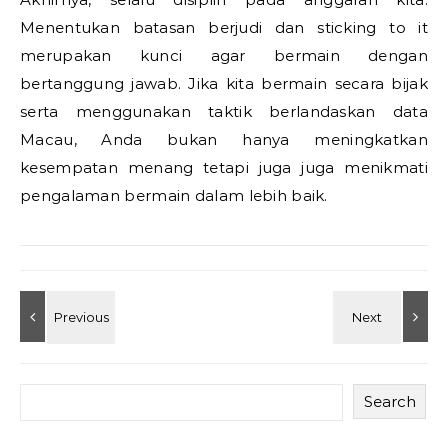
Menentukan batasan berjudi dan sticking to it
merupakan kunci agar bermain dengan
bertanggung jawab. Jika kita bermain secara bijak
serta menggunakan taktik berlandaskan data
Macau, Anda bukan hanya meningkatkan
kesempatan menang tetapi juga juga menikmati
pengalaman bermain dalam lebih baik.
Search