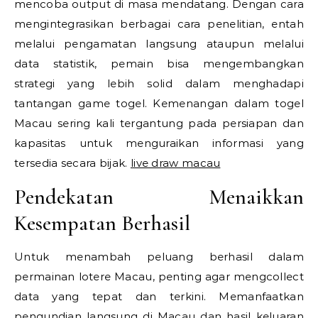
mencoba output di masa mendatang. Dengan cara
mengintegrasikan berbagai cara penelitian, entah
melalui pengamatan langsung ataupun melalui
data statistik, pemain bisa mengembangkan
strategi yang lebih solid dalam menghadapi
tantangan game togel. Kemenangan dalam togel
Macau sering kali tergantung pada persiapan dan
kapasitas untuk menguraikan informasi yang
tersedia secara bijak.
live draw macau
Pendekatan Menaikkan
Kesempatan Berhasil
Untuk menambah peluang berhasil dalam
permainan lotere Macau, penting agar mengcollect
data yang tepat dan terkini. Memanfaatkan
pengundian langsung di Macau dan hasil keluaran