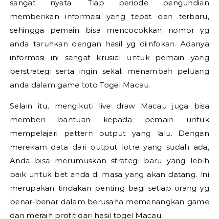
sangat nyata. Tiap periode pengundian
memberikan informasi yang tepat dan terbaru,
sehingga pemain bisa mencocokkan nomor yg
anda taruhkan dengan hasil yg diinfokan. Adanya
informasi ini sangat krusial untuk pemain yang
berstrategi serta ingin sekali menambah peluang
anda dalam game toto Togel Macau.
Selain itu, mengikuti live draw Macau juga bisa
memberi bantuan kepada pemain untuk
mempelajari pattern output yang lalu. Dengan
merekam data dari output lotre yang sudah ada,
Anda bisa merumuskan strategi baru yang lebih
baik untuk bet anda di masa yang akan datang. Ini
merupakan tindakan penting bagi setiap orang yg
benar-benar dalam berusaha memenangkan game
dan meraih profit dari hasil togel Macau.