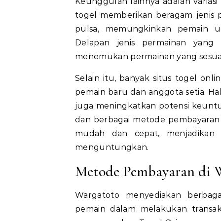
Keunggulan lainnya adalah variasi
togel memberikan beragam jenis pe
pulsa, memungkinkan pemain un
Delapan jenis permainan yang
menemukan permainan yang sesuai 
Selain itu, banyak situs togel o
pemain baru dan anggota setia. Hal
juga meningkatkan potensi keunt
dan berbagai metode pembayaran 
mudah dan cepat, menjadikan
menguntungkan.
Metode Pembayaran di 
Wargatoto menyediakan berba
pemain dalam melakukan transaks