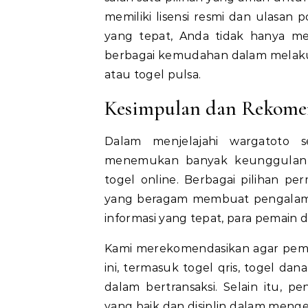
memiliki lisensi resmi dan ulasan p
yang tepat, Anda tidak hanya m
berbagai kemudahan dalam melakukan
atau togel pulsa.
Kesimpulan dan Rekome
Dalam menjelajahi wargatoto se
menemukan banyak keunggulan 
togel online. Berbagai pilihan p
yang beragam membuat pengalam
informasi yang tepat, para pemai
Kami merekomendasikan agar pemain
ini, termasuk togel qris, togel d
dalam bertransaksi. Selain itu, 
yang baik dan disiplin dalam meng