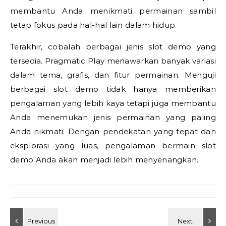
membantu Anda menikmati permainan sambil
tetap fokus pada hal-hal lain dalam hidup.
Terakhir, cobalah berbagai jenis slot demo yang
tersedia. Pragmatic Play menawarkan banyak variasi
dalam tema, grafis, dan fitur permainan. Menguji
berbagai slot demo tidak hanya memberikan
pengalaman yang lebih kaya tetapi juga membantu
Anda menemukan jenis permainan yang paling
Anda nikmati. Dengan pendekatan yang tepat dan
eksplorasi yang luas, pengalaman bermain slot
demo Anda akan menjadi lebih menyenangkan.