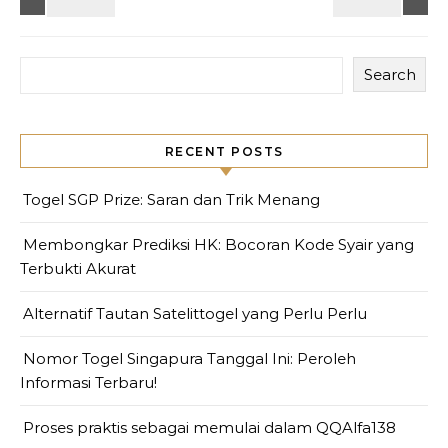
Search
RECENT POSTS
Togel SGP Prize: Saran dan Trik Menang
Membongkar Prediksi HK: Bocoran Kode Syair yang
Terbukti Akurat
Alternatif Tautan Satelittogel yang Perlu Perlu
Nomor Togel Singapura Tanggal Ini: Peroleh
Informasi Terbaru!
Proses praktis sebagai memulai dalam QQAlfa138