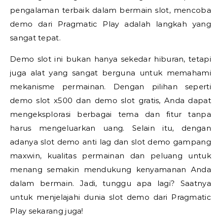
pengalaman terbaik dalam bermain slot, mencoba
demo dari Pragmatic Play adalah langkah yang
sangat tepat.
Demo slot ini bukan hanya sekedar hiburan, tetapi
juga alat yang sangat berguna untuk memahami
mekanisme permainan. Dengan pilihan seperti
demo slot x500 dan demo slot gratis, Anda dapat
mengeksplorasi berbagai tema dan fitur tanpa
harus mengeluarkan uang. Selain itu, dengan
adanya slot demo anti lag dan slot demo gampang
maxwin, kualitas permainan dan peluang untuk
menang semakin mendukung kenyamanan Anda
dalam bermain. Jadi, tunggu apa lagi? Saatnya
untuk menjelajahi dunia slot demo dari Pragmatic
Play sekarang juga!