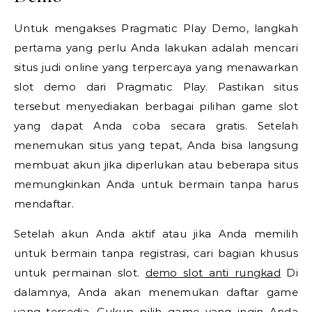
Untuk mengakses Pragmatic Play Demo, langkah
pertama yang perlu Anda lakukan adalah mencari
situs judi online yang terpercaya yang menawarkan
slot demo dari Pragmatic Play. Pastikan situs
tersebut menyediakan berbagai pilihan game slot
yang dapat Anda coba secara gratis. Setelah
menemukan situs yang tepat, Anda bisa langsung
membuat akun jika diperlukan atau beberapa situs
memungkinkan Anda untuk bermain tanpa harus
mendaftar.
Setelah akun Anda aktif atau jika Anda memilih
untuk bermain tanpa registrasi, cari bagian khusus
untuk permainan slot.
demo slot anti rungkad
Di
dalamnya, Anda akan menemukan daftar game
yang tersedia. Cukup pilih game yang ingin Anda