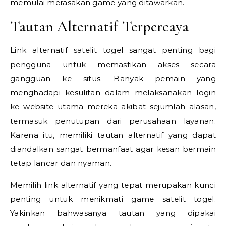
memulai merasakan game yang ditawarkan.
Tautan Alternatif Terpercaya
Link alternatif satelit togel sangat penting bagi
pengguna untuk memastikan akses secara
gangguan ke situs. Banyak pemain yang
menghadapi kesulitan dalam melaksanakan login
ke website utama mereka akibat sejumlah alasan,
termasuk penutupan dari perusahaan layanan.
Karena itu, memiliki tautan alternatif yang dapat
diandalkan sangat bermanfaat agar kesan bermain
tetap lancar dan nyaman.
Memilih link alternatif yang tepat merupakan kunci
penting untuk menikmati game satelit togel.
Yakinkan bahwasanya tautan yang dipakai