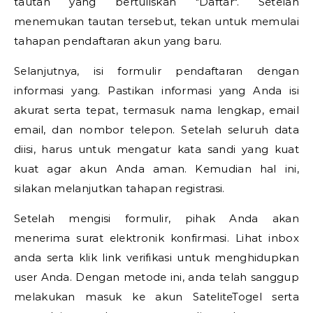
tautan yang bertuliskan "Daftar". Setelah
menemukan tautan tersebut, tekan untuk memulai
tahapan pendaftaran akun yang baru.
Selanjutnya, isi formulir pendaftaran dengan
informasi yang. Pastikan informasi yang Anda isi
akurat serta tepat, termasuk nama lengkap, email
email, dan nombor telepon. Setelah seluruh data
diisi, harus untuk mengatur kata sandi yang kuat
kuat agar akun Anda aman. Kemudian hal ini,
silakan melanjutkan tahapan registrasi.
Setelah mengisi formulir, pihak Anda akan
menerima surat elektronik konfirmasi. Lihat inbox
anda serta klik link verifikasi untuk menghidupkan
user Anda. Dengan metode ini, anda telah sanggup
melakukan masuk ke akun SateliteTogel serta