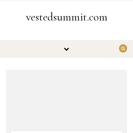
Skip to content
vestedsummit.com