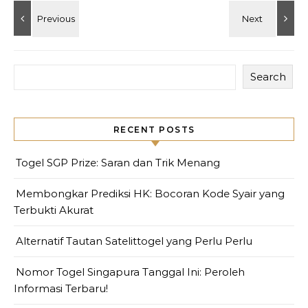
Search
RECENT POSTS
Togel SGP Prize: Saran dan Trik Menang
Membongkar Prediksi HK: Bocoran Kode Syair yang
Terbukti Akurat
Alternatif Tautan Satelittogel yang Perlu Perlu
Nomor Togel Singapura Tanggal Ini: Peroleh
Informasi Terbaru!