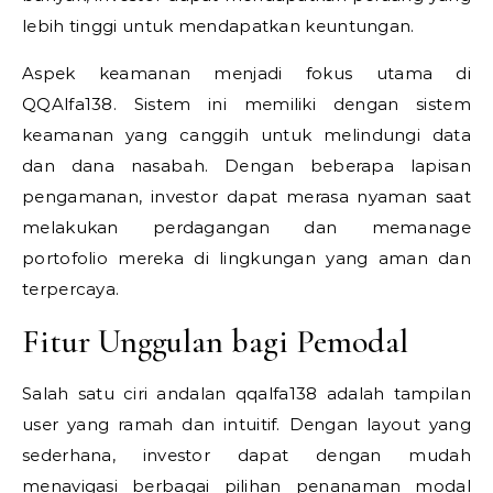
lebih tinggi untuk mendapatkan keuntungan.
Aspek keamanan menjadi fokus utama di
QQAlfa138. Sistem ini memiliki dengan sistem
keamanan yang canggih untuk melindungi data
dan dana nasabah. Dengan beberapa lapisan
pengamanan, investor dapat merasa nyaman saat
melakukan perdagangan dan memanage
portofolio mereka di lingkungan yang aman dan
terpercaya.
Fitur Unggulan bagi Pemodal
Salah satu ciri andalan qqalfa138 adalah tampilan
user yang ramah dan intuitif. Dengan layout yang
sederhana, investor dapat dengan mudah
menavigasi berbagai pilihan penanaman modal