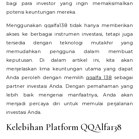
bagi para investor yang ingin memaksimalkan
potensi keuntungan mereka.
Menggunakan qqalfa138 tidak hanya memberikan
akses ke berbagai instrumen investasi, tetapi juga
tersedia dengan teknologi mutakhir yang
memudahkan pengguna dalam membuat
keputusan. Di dalam artikel ini, kita akan
menjelaskan lima keuntungan utama yang dapat
Anda peroleh dengan memilih
qqalfa 138
sebagai
partner investasi Anda. Dengan pemahaman yang
lebih baik mengenai manfaatnya, Anda akan
menjadi percaya diri untuk memulai perjalanan
investasi Anda.
Kelebihan Platform QQAlfa138