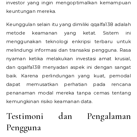
investor yang ingin mengoptimalkan kemampuan
keuntungan mereka.
Keunggulan selain itu yang dimiliki qqalfa138 adalah
metode keamanan yang ketat. Sistem ini
menggunakan teknologi enkripsi terbaru untuk
melindungi informasi dan transaksi pengguna. Rasa
nyaman ketika melakukan investasi amat krusial,
dan qqalfa138 menyadari aspek ini dengan sangat
baik. Karena perlindungan yang kuat, pemodal
dapat memusatkan perhatian pada rencana
penanaman modal mereka tanpa cemas tentang
kemungkinan risiko keamanan data.
Testimoni dan Pengalaman
Pengguna