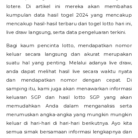
lotere. Di artikel ini mereka akan membahas
kumpulan data hasil togel 2024 yang mencakup
mencakup hasil-hasil terbaru dari togel lotto hari ini,
live draw langsung, serta data pengeluaran terkini.
Bagi kaum pencinta lotto, mendapatkan nomor
keluar secara langsung dan akurat merupakan
suatu hal yang penting. Melalui adanya live draw,
anda dapat melihat hasil live secara waktu nyata
dan mendapatkan nomor dengan cepat. Di
samping itu, kami juga akan menawarkan informasi
keluaran SGP dan hasil lotto SGP yang akan
memudahkan Anda dalam menganalisis serta
merumuskan angka-angka yang mungkin mungkin
keluar di hari-hari di hari-hari berikutnya. Ayo kita
semua simak bersamaan informasi lengkapnya dan