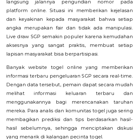
langsung jalannya pengundian nomor pada
platform online. Situasi ini memberikan kejelasan
dan keyakinan kepada masyarakat bahwa setiap
angka merupakan fair dan tidak ada manipulasi.
Live draw SGP semakin populer karena kemudahan
aksesnya yang sangat praktis, membuat setiap
lapisan masyarakat bisa berpartisipasi.
Banyak website togel online yang memberikan
informasi terbaru pengeluaran SGP secara real-time.
Dengan data tersebut, pemain dapat secara mudah
melihat informasi keluaran terbaru dan
menggunakannya bagi merencanakan taruhan
mereka. Para analis dan komunitas togel juga sering
membagikan prediksi dan tips berdasarkan hasil-
hasil sebelumnya, sehingga menciptakan diskusi
yang menarik di kalangan pecinta togel.