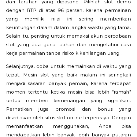
dari taruhan yang dipasang. Pilihlah slot demo
dengan RTP di atas 96 persen, karena permainan
yang memiliki nilai ini sering memberikan
keuntungan dalam dalam jangka waktu yang lama.
Selain itu, penting untuk memakai akun percobaan
slot yang ada guna latihan dan mengetahui cara
kerja permainan tanpa risiko k kehilangan uang.
Selanjutnya, coba untuk memainkan di waktu yang
tepat. Mesin slot yang baik malam ini seringkali
menjadi sasaran banyak pemain, karena terdapat
momen tertentu ketika mesin bisa lebih "ramah"
untuk memberi kemenangan yang signifikan.
Perhatikan juga promosi dan bonus yang
disediakan oleh situs slot online terpercaya. Dengan
memanfaatkan menggunakan, Anda bisa
mendapatkan lebih banyak lebih banyak putaran