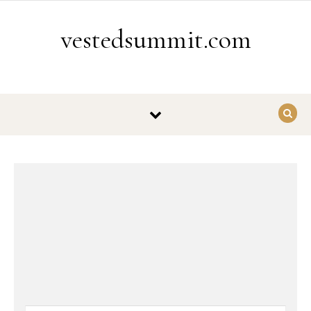
Skip to content
vestedsummit.com