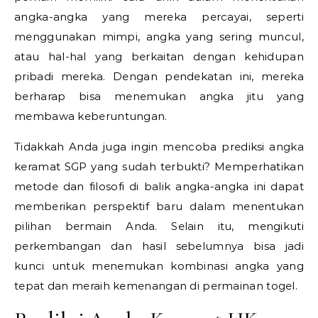
angka-angka yang mereka percayai, seperti
menggunakan mimpi, angka yang sering muncul,
atau hal-hal yang berkaitan dengan kehidupan
pribadi mereka. Dengan pendekatan ini, mereka
berharap bisa menemukan angka jitu yang
membawa keberuntungan.
Tidakkah Anda juga ingin mencoba prediksi angka
keramat SGP yang sudah terbukti? Memperhatikan
metode dan filosofi di balik angka-angka ini dapat
memberikan perspektif baru dalam menentukan
pilihan bermain Anda. Selain itu, mengikuti
perkembangan dan hasil sebelumnya bisa jadi
kunci untuk menemukan kombinasi angka yang
tepat dan meraih kemenangan di permainan togel.