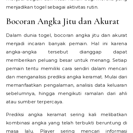
menjadikan togel sebagai aktivitas rutin.
Bocoran Angka Jitu dan Akurat
Dalam dunia togel, bocoran angka jitu dan akurat
menjadi incaran banyak pemain. Hal ini karena
angka-angka tersebut dianggap dapat
memberikan peluang besar untuk menang. Setiap
pemain tentu memiliki cara sendiri dalam mencari
dan menganalisis prediksi angka keramat. Mulai dari
memanfaatkan pengalaman, analisis data keluaran
sebelumnya, hingga mengikuti ramalan dari ahli
atau sumber terpercaya.
Prediksi angka keramat sering kali melibatkan
kombinasi angka yang telah terbukti beruntung di
masa lalu. Player sering mencari informasi