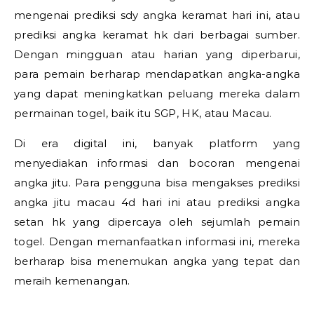
mengenai prediksi sdy angka keramat hari ini, atau
prediksi angka keramat hk dari berbagai sumber.
Dengan mingguan atau harian yang diperbarui,
para pemain berharap mendapatkan angka-angka
yang dapat meningkatkan peluang mereka dalam
permainan togel, baik itu SGP, HK, atau Macau.
Di era digital ini, banyak platform yang
menyediakan informasi dan bocoran mengenai
angka jitu. Para pengguna bisa mengakses prediksi
angka jitu macau 4d hari ini atau prediksi angka
setan hk yang dipercaya oleh sejumlah pemain
togel. Dengan memanfaatkan informasi ini, mereka
berharap bisa menemukan angka yang tepat dan
meraih kemenangan.