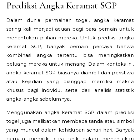
Prediksi Angka Keramat SGP
Dalam dunia permainan togel, angka keramat
sering kali menjadi acuan bagi para pemain untuk
menentukan pilihan mereka. Untuk prediksi angka
keramat SGP, banyak pemain percaya bahwa
kombinasi angka tertentu bisa meningkatkan
peluang mereka untuk menang. Dalam konteks ini,
angka keramat SGP biasanya diambil dari peristiwa
atau kejadian yang dianggap memiliki makna
khusus bagi individu, serta dari analisis statistik
angka-angka sebelumnya.
Menggunakan angka keramat SGP dalam prediksi
togel juga melibatkan membaca tanda atau simbol
yang muncul dalam kehidupan sehari-hari. Banyak
pemain memiliki cara unik dalam menentukan