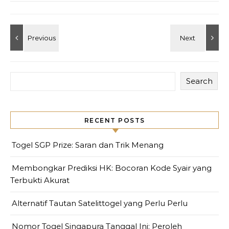
Search
RECENT POSTS
Togel SGP Prize: Saran dan Trik Menang
Membongkar Prediksi HK: Bocoran Kode Syair yang
Terbukti Akurat
Alternatif Tautan Satelittogel yang Perlu Perlu
Nomor Togel Singapura Tanggal Ini: Peroleh