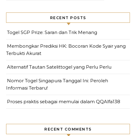
RECENT POSTS
Togel SGP Prize: Saran dan Trik Menang
Membongkar Prediksi HK: Bocoran Kode Syair yang
Terbukti Akurat
Alternatif Tautan Satelittogel yang Perlu Perlu
Nomor Togel Singapura Tanggal Ini: Peroleh
Informasi Terbaru!
Proses praktis sebagai memulai dalam QQAlfa138
RECENT COMMENTS