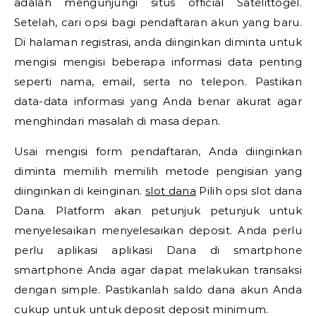
adalah mengunjungi situs official Satelittogel.
Setelah, cari opsi bagi pendaftaran akun yang baru.
Di halaman registrasi, anda diinginkan diminta untuk
mengisi mengisi beberapa informasi data penting
seperti nama, email, serta no telepon. Pastikan
data-data informasi yang Anda benar akurat agar
menghindari masalah di masa depan.
Usai mengisi form pendaftaran, Anda diinginkan
diminta memilih memilih metode pengisian yang
diinginkan di keinginan.
slot dana
Pilih opsi slot dana
Dana. Platform akan petunjuk petunjuk untuk
menyelesaikan menyelesaikan deposit. Anda perlu
perlu aplikasi aplikasi Dana di smartphone
smartphone Anda agar dapat melakukan transaksi
dengan simple. Pastikanlah saldo dana akun Anda
cukup untuk untuk deposit deposit minimum.