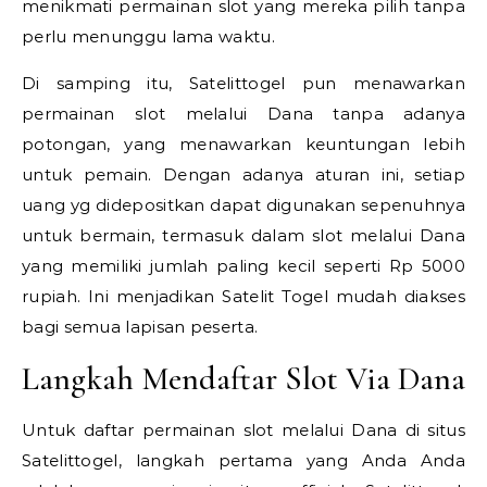
menikmati permainan slot yang mereka pilih tanpa
perlu menunggu lama waktu.
Di samping itu, Satelittogel pun menawarkan
permainan slot melalui Dana tanpa adanya
potongan, yang menawarkan keuntungan lebih
untuk pemain. Dengan adanya aturan ini, setiap
uang yg didepositkan dapat digunakan sepenuhnya
untuk bermain, termasuk dalam slot melalui Dana
yang memiliki jumlah paling kecil seperti Rp 5000
rupiah. Ini menjadikan Satelit Togel mudah diakses
bagi semua lapisan peserta.
Langkah Mendaftar Slot Via Dana
Untuk daftar permainan slot melalui Dana di situs
Satelittogel, langkah pertama yang Anda Anda