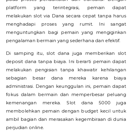
platform yang terintegrasi, pemain dapat
melakukan slot via Dana secara cepat tanpa harus
menghadapi proses yang rumit. Ini sangat
menguntungkan bagi pemain yang mengiginkan
pengalaman bermain yang sederhana dan efektif.
Di samping itu, slot dana juga memberikan slot
deposit dana tanpa biaya. Ini berarti pemain dapat
melakukan pengisian tanpa khawatir kehilangan
sebagian besar dana mereka karena biaya
administrasi. Dengan keunggulan ini, pemain dapat
fokus dalam bermain dan memperbesar peluang
kemenangan mereka. Slot dana 5000 juga
membolehkan pemain dengan budget kecil untuk
ambil bagian dan merasakan kegembiraan di dunia
perjudian online.