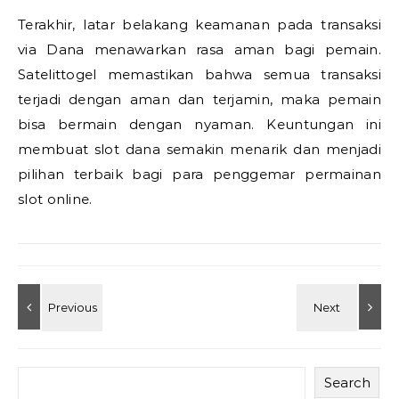
Terakhir, latar belakang keamanan pada transaksi
via Dana menawarkan rasa aman bagi pemain.
Satelittogel memastikan bahwa semua transaksi
terjadi dengan aman dan terjamin, maka pemain
bisa bermain dengan nyaman. Keuntungan ini
membuat slot dana semakin menarik dan menjadi
pilihan terbaik bagi para penggemar permainan
slot online.
Search