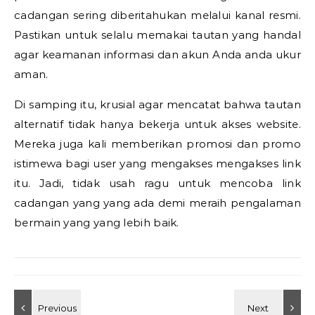
cadangan sering diberitahukan melalui kanal resmi.
Pastikan untuk selalu memakai tautan yang handal
agar keamanan informasi dan akun Anda anda ukur
aman.
Di samping itu, krusial agar mencatat bahwa tautan
alternatif tidak hanya bekerja untuk akses website.
Mereka juga kali memberikan promosi dan promo
istimewa bagi user yang mengakses mengakses link
itu. Jadi, tidak usah ragu untuk mencoba link
cadangan yang yang ada demi meraih pengalaman
bermain yang yang lebih baik.