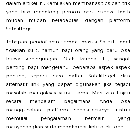
dalam artikel ini, kami akan membahas tips dan trik
yang bisa menolong pemain baru supaya lebih
mudah mudah beradaptasi dengan platform
Satelittogel.
Tahapan pendaftaran sampai masuk Satelit Togel
tidaklah sulit, namun bagi orang yang baru bisa
terasa kebingungan. Oleh karena itu, sangat
penting bagi mengetahui beberapa aspek aspek
penting, seperti cara daftar Satelittogel dan
alternatif link yang dapat digunakan jika terjadi
masalah mengakses situs utama. Mari kita tinjau
secara mendalam bagaimana Anda bisa
menggunakan platform sebaik-baiknya untuk
memulai pengalaman bermain yang
menyenangkan serta menghargai.
link satelittogel