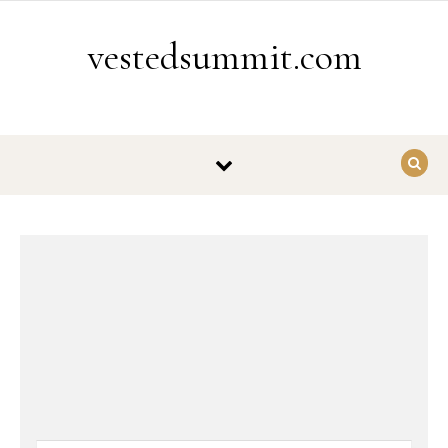
Skip to content
vestedsummit.com