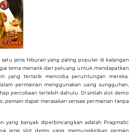
 satu jenis hiburan yang paling populer di kalangan
bagai tema menarik dan peluang untuk mendapatkan
in yang tertarik mencoba peruntungan mereka.
dalam permainan menggunakan uang sungguhan,
hap percobaan terlebih dahulu. Di sinilah slot demo
o, pemain dapat merasakan sensasi permainan tanpa
n yang banyak diperbincangkan adalah Pragmatic
gai jenis slot demo yang memungkinkan pemain