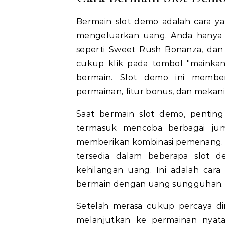
Bermain slot demo adalah cara y
mengeluarkan uang. Anda hanya p
seperti Sweet Rush Bonanza, dan 
cukup klik pada tombol "mainka
bermain. Slot demo ini membe
permainan, fitur bonus, dan mekan
Saat bermain slot demo, penting
termasuk mencoba berbagai jum
memberikan kombinasi pemenang. 
tersedia dalam beberapa slot d
kehilangan uang. Ini adalah car
bermain dengan uang sungguhan.
Setelah merasa cukup percaya di
melanjutkan ke permainan nyat