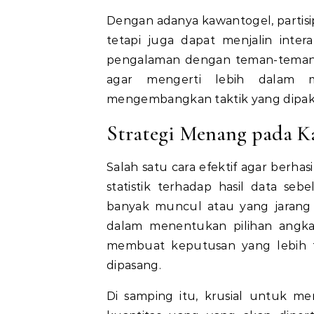
Dengan adanya kawantogel, partis
tetapi juga dapat menjalin intera
pengalaman dengan teman-teman 
agar mengerti lebih dalam m
mengembangkan taktik yang dipaka
Strategi Menang pada K
Salah satu cara efektif agar berha
statistik terhadap hasil data s
banyak muncul atau yang jarang
dalam menentukan pilihan angk
membuat keputusan yang lebih t
dipasang.
Di samping itu, krusial untuk m