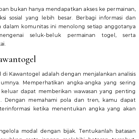
ipan bukan hanya mendapatkan akses ke permainan,
ksi sosial yang lebih besar. Berbagi informasi dan
dalam komunitas ini menolong setiap anggotanya
engenai seluk-beluk permainan togel, serta
i.
awantogel
sil di Kawantogel adalah dengan menjalankan analisis
ebelumnya. Memperhatikan angka-angka yang sering
 keluar dapat memberikan wawasan yang penting
a. Dengan memahami pola dan tren, kamu dapat
erinformasi ketika menentukan angka yang akan
engelola modal dengan bijak. Tentukanlah batasan