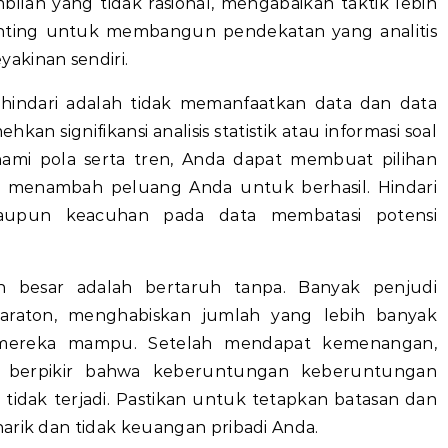
lan yang tidak rasional, mengabaikan taktik lebih
enting untuk membangun pendekatan yang analitis
akinan sendiri.
dihindari adalah tidak memanfaatkan data dan data
an signifikansi analisis statistik atau informasi soal
mi pola serta tren, Anda dapat membuat pilihan
rta menambah peluang Anda untuk berhasil. Hindari
aupun keacuhan pada data membatasi potensi
n besar adalah bertaruh tanpa. Banyak penjudi
araton, menghabiskan jumlah yang lebih banyak
 mereka mampu. Setelah mendapat kemenangan,
k berpikir bahwa keberuntungan keberuntungan
i tidak terjadi. Pastikan untuk tetapkan batasan dan
arik dan tidak keuangan pribadi Anda.