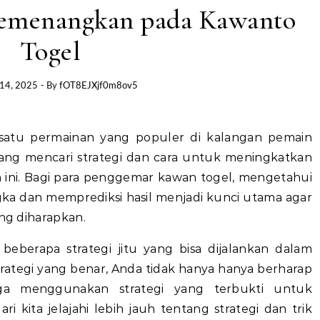
emenangkan pada Kawanto
Togel
 14, 2025
- By
fOT8EJXjf0m8ov5
yang mencari strategi dan cara untuk meningkatkan
ini. Bagi para penggemar kawan togel, mengetahui
ngka dan memprediksi hasil menjadi kunci utama agar
ang diharapkan.
beberapa strategi jitu yang bisa dijalankan dalam
ategi yang benar, Anda tidak hanya hanya berharap
ga menggunakan strategi yang terbukti untuk
kita jelajahi lebih jauh tentang strategi dan trik