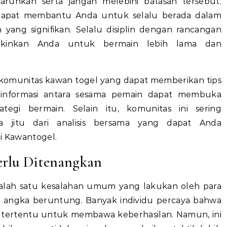
aruhkan serta jangan melebihi batasan tersebut.
 dapat membantu Anda untuk selalu berada dalam
yang signifikan. Selalu disiplin dengan rancangan
inkan Anda untuk bermain lebih lama dan
komunitas kawan togel yang dapat memberikan tips
 informasi antara sesama pemain dapat membuka
ategi bermain. Selain itu, komunitas ini sering
 jitu dari analisis bersama yang dapat Anda
di Kawantogel.
rlu Ditenangkan
salah satu kesalahan umum yang lakukan oleh para
da angka beruntung. Banyak individu percaya bahwa
 tertentu untuk membawa keberhasilan. Namun, ini