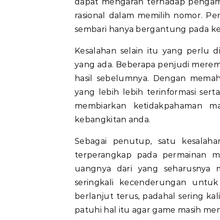
dapat mengarah terhadap pengambi
rasional dalam memilih nomor. P
sembari hanya bergantung pada key
Kesalahan selain itu yang perlu 
yang ada. Beberapa penjudi meremehk
hasil sebelumnya. Dengan memaha
yang lebih lebih terinformasi se
membiarkan ketidakpahaman m
kebangkitan anda.
Sebagai penutup, satu kesalaha
terperangkap pada permainan m
uangnya dari yang seharusnya
seringkali kecenderungan untu
berlanjut terus, padahal sering kal
patuhi hal itu agar game masih men