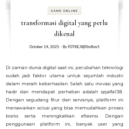
GAME ONLINE
transformasi digital yang perlu
dikenal
October 14, 2025
- By
fOT8EJXjf0m8ov5
Di zaman dunia digital saat ini, perubahan teknologi
sudah jadi faktor utama untuk sejumlah industri
dalam meraih keberhasilan. Salah satu inovasi yang
hadir dan mendapat perhatian adalah qqalfa138.
Dengan segudang fitur dan servisnya, platform ini
menawarkan solusi yang bisa memudahkan proses
bisnis serta meningkatkan efisiensi. Dengan
penggunaan platform ini, banyak user yang