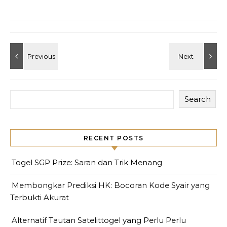
Search
RECENT POSTS
Togel SGP Prize: Saran dan Trik Menang
Membongkar Prediksi HK: Bocoran Kode Syair yang
Terbukti Akurat
Alternatif Tautan Satelittogel yang Perlu Perlu