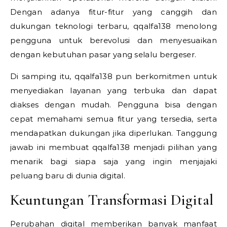
Dengan adanya fitur-fitur yang canggih dan
dukungan teknologi terbaru, qqalfa138 menolong
pengguna untuk berevolusi dan menyesuaikan
dengan kebutuhan pasar yang selalu bergeser.
Di samping itu, qqalfa138 pun berkomitmen untuk
menyediakan layanan yang terbuka dan dapat
diakses dengan mudah. Pengguna bisa dengan
cepat memahami semua fitur yang tersedia, serta
mendapatkan dukungan jika diperlukan. Tanggung
jawab ini membuat qqalfa138 menjadi pilihan yang
menarik bagi siapa saja yang ingin menjajaki
peluang baru di dunia digital.
Keuntungan Transformasi Digital
Perubahan digital memberikan banyak manfaat