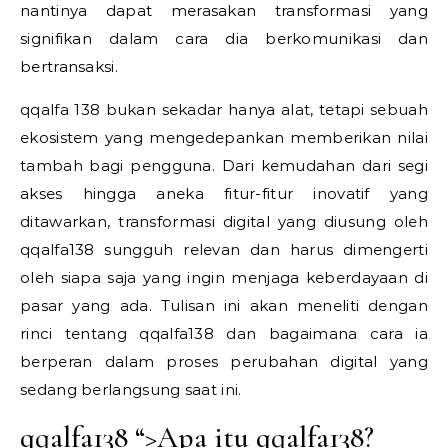
nantinya dapat merasakan transformasi yang
signifikan dalam cara dia berkomunikasi dan
bertransaksi.
qqalfa 138 bukan sekadar hanya alat, tetapi sebuah
ekosistem yang mengedepankan memberikan nilai
tambah bagi pengguna. Dari kemudahan dari segi
akses hingga aneka fitur-fitur inovatif yang
ditawarkan, transformasi digital yang diusung oleh
qqalfa138 sungguh relevan dan harus dimengerti
oleh siapa saja yang ingin menjaga keberdayaan di
pasar yang ada. Tulisan ini akan meneliti dengan
rinci tentang qqalfa138 dan bagaimana cara ia
berperan dalam proses perubahan digital yang
sedang berlangsung saat ini.
qqalfa138 “>Apa itu qqalfa138?