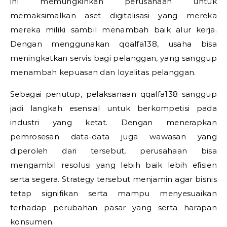
ini memungkinkan perusahaan untuk
memaksimalkan aset digitalisasi yang mereka
mereka miliki sambil menambah baik alur kerja.
Dengan menggunakan qqalfa138, usaha bisa
meningkatkan servis bagi pelanggan, yang sanggup
menambah kepuasan dan loyalitas pelanggan.
Sebagai penutup, pelaksanaan qqalfa138 sanggup
jadi langkah esensial untuk berkompetisi pada
industri yang ketat. Dengan menerapkan
pemrosesan data-data juga wawasan yang
diperoleh dari tersebut, perusahaan bisa
mengambil resolusi yang lebih baik lebih efisien
serta segera. Strategy tersebut menjamin agar bisnis
tetap signifikan serta mampu menyesuaikan
terhadap perubahan pasar yang serta harapan
konsumen.