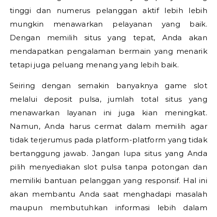
tinggi dan numerus pelanggan aktif lebih lebih
mungkin menawarkan pelayanan yang baik.
Dengan memilih situs yang tepat, Anda akan
mendapatkan pengalaman bermain yang menarik
tetapi juga peluang menang yang lebih baik.
Seiring dengan semakin banyaknya game slot
melalui deposit pulsa, jumlah total situs yang
menawarkan layanan ini juga kian meningkat.
Namun, Anda harus cermat dalam memilih agar
tidak terjerumus pada platform-platform yang tidak
bertanggung jawab. Jangan lupa situs yang Anda
pilih menyediakan slot pulsa tanpa potongan dan
memiliki bantuan pelanggan yang responsif. Hal ini
akan membantu Anda saat menghadapi masalah
maupun membutuhkan informasi lebih dalam