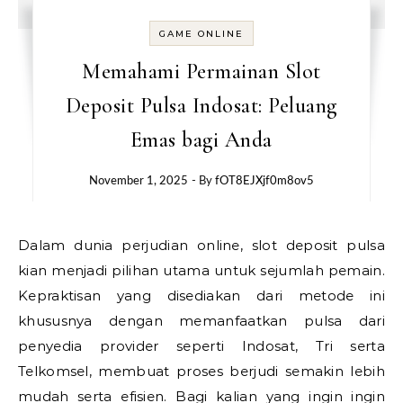
GAME ONLINE
Memahami Permainan Slot
Deposit Pulsa Indosat: Peluang
Emas bagi Anda
November 1, 2025
- By
fOT8EJXjf0m8ov5
Dalam dunia perjudian online, slot deposit pulsa
kian menjadi pilihan utama untuk sejumlah pemain.
Kepraktisan yang disediakan dari metode ini
khususnya dengan memanfaatkan pulsa dari
penyedia provider seperti Indosat, Tri serta
Telkomsel, membuat proses berjudi semakin lebih
mudah serta efisien. Bagi kalian yang ingin ingin