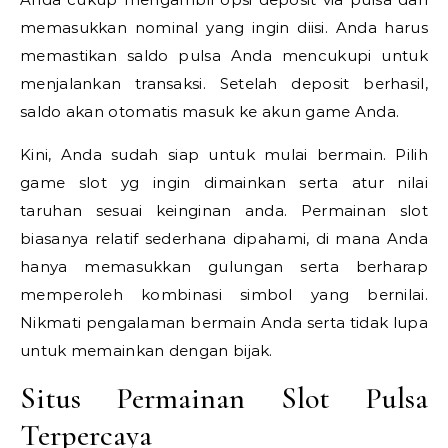
memasukkan nominal yang ingin diisi. Anda harus
memastikan saldo pulsa Anda mencukupi untuk
menjalankan transaksi. Setelah deposit berhasil,
saldo akan otomatis masuk ke akun game Anda.
Kini, Anda sudah siap untuk mulai bermain. Pilih
game slot yg ingin dimainkan serta atur nilai
taruhan sesuai keinginan anda. Permainan slot
biasanya relatif sederhana dipahami, di mana Anda
hanya memasukkan gulungan serta berharap
memperoleh kombinasi simbol yang bernilai.
Nikmati pengalaman bermain Anda serta tidak lupa
untuk memainkan dengan bijak.
Situs Permainan Slot Pulsa
Terpercaya