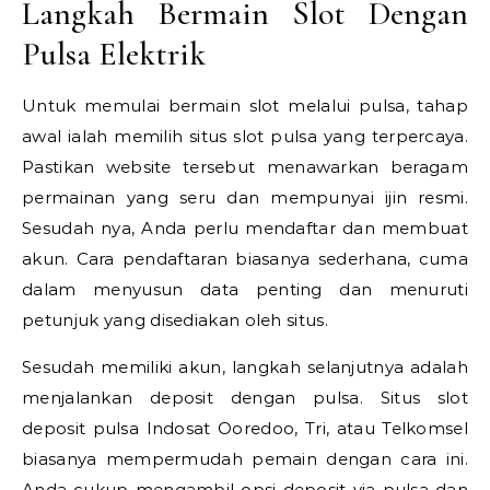
Langkah Bermain Slot Dengan
Pulsa Elektrik
Untuk memulai bermain slot melalui pulsa, tahap
awal ialah memilih situs slot pulsa yang terpercaya.
Pastikan website tersebut menawarkan beragam
permainan yang seru dan mempunyai ijin resmi.
Sesudah nya, Anda perlu mendaftar dan membuat
akun. Cara pendaftaran biasanya sederhana, cuma
dalam menyusun data penting dan menuruti
petunjuk yang disediakan oleh situs.
Sesudah memiliki akun, langkah selanjutnya adalah
menjalankan deposit dengan pulsa. Situs slot
deposit pulsa Indosat Ooredoo, Tri, atau Telkomsel
biasanya mempermudah pemain dengan cara ini.
Anda cukup mengambil opsi deposit via pulsa dan