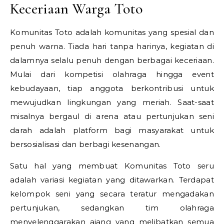
Keceriaan Warga Toto
Komunitas Toto adalah komunitas yang spesial dan
penuh warna. Tiada hari tanpa harinya, kegiatan di
dalamnya selalu penuh dengan berbagai keceriaan.
Mulai dari kompetisi olahraga hingga event
kebudayaan, tiap anggota berkontribusi untuk
mewujudkan lingkungan yang meriah. Saat-saat
misalnya bergaul di arena atau pertunjukan seni
darah adalah platform bagi masyarakat untuk
bersosialisasi dan berbagi kesenangan.
Satu hal yang membuat Komunitas Toto seru
adalah variasi kegiatan yang ditawarkan. Terdapat
kelompok seni yang secara teratur mengadakan
pertunjukan, sedangkan tim olahraga
menyelenggarakan ajang yang melibatkan semua