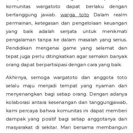
komunitas wargatoto dapat berlaku dengan
bertanggung jawab.
warga toto
Dalam realm
permainan, ketegasan dan pengelolaan keuangan
yang baik adalah senjata untuk menikmati
pengalaman tanpa ke dalam masalah yang serius.
Pendidikan mengenai game yang selamat dan
tepat juga perlu ditingkatkan agar semakin banyak
orang dapat berpartisipasi dengan cara yang baik.
Akhirnya, semoga wargatoto dan anggota toto
selalu maju menjadi tempat yang nyaman dan
menyenangkan bagi setiap orang. Dengan adanya
kolaborasi antara kesenangan dan tanggungjawab,
kami percaya bahwa komunitas ini dapat memberi
dampak yang positif bagi setiap anggotanya dan
masyarakat di sekitar. Mari bersama membangun