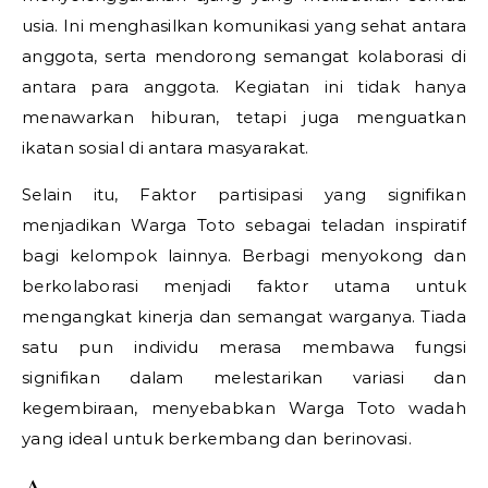
usia. Ini menghasilkan komunikasi yang sehat antara
anggota, serta mendorong semangat kolaborasi di
antara para anggota. Kegiatan ini tidak hanya
menawarkan hiburan, tetapi juga menguatkan
ikatan sosial di antara masyarakat.
Selain itu, Faktor partisipasi yang signifikan
menjadikan Warga Toto sebagai teladan inspiratif
bagi kelompok lainnya. Berbagi menyokong dan
berkolaborasi menjadi faktor utama untuk
mengangkat kinerja dan semangat warganya. Tiada
satu pun individu merasa membawa fungsi
signifikan dalam melestarikan variasi dan
kegembiraan, menyebabkan Warga Toto wadah
yang ideal untuk berkembang dan berinovasi.