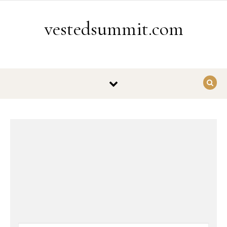
Skip to content
vestedsummit.com