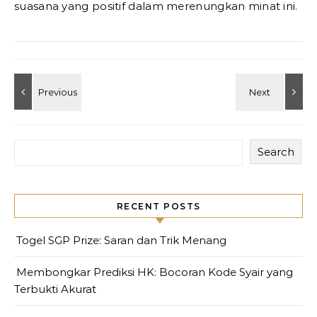
suasana yang positif dalam merenungkan minat ini.
Search
RECENT POSTS
Togel SGP Prize: Saran dan Trik Menang
Membongkar Prediksi HK: Bocoran Kode Syair yang
Terbukti Akurat