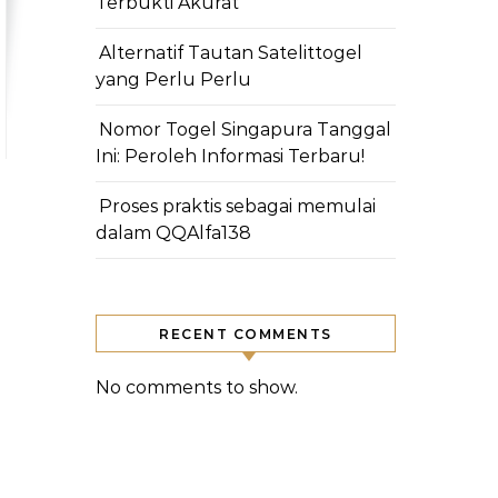
Terbukti Akurat
Alternatif Tautan Satelittogel
yang Perlu Perlu
Nomor Togel Singapura Tanggal
Ini: Peroleh Informasi Terbaru!
Proses praktis sebagai memulai
dalam QQAlfa138
RECENT COMMENTS
No comments to show.