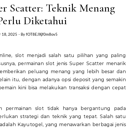
er Scatter: Teknik Menang
Perlu Diketahui
 18, 2025
- By
fOT8EJXjf0m8ov5
usnya, permainan slot jenis Super Scatter menarik
memberikan peluang menang yang lebih besar dan
lain itu, dengan adanya opsi deposit yang semakin
pemain kini bisa melakukan transaksi dengan cepat
 permainan slot tidak hanya bergantung pada
lukan strategi dan teknik yang tepat. Salah satu
 adalah Kayutogel, yang menawarkan berbagai jenis