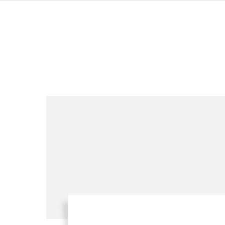
Skip to content