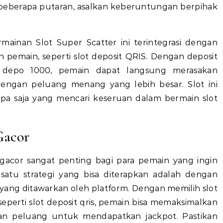
eberapa putaran, asalkan keberuntungan berpihak
rmainan Slot Super Scatter ini terintegrasi dengan
emain, seperti slot deposit QRIS. Dengan deposit
t depo 1000, pemain dapat langsung merasakan
ngan peluang menang yang lebih besar. Slot ini
iapa saja yang mencari keseruan dalam bermain slot
Gacor
gacor sangat penting bagi para pemain yang ingin
satu strategi yang bisa diterapkan adalah dengan
ang ditawarkan oleh platform. Dengan memilih slot
eperti slot deposit qris, pemain bisa memaksimalkan
n peluang untuk mendapatkan jackpot. Pastikan