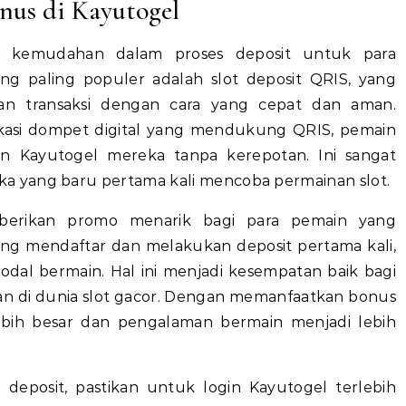
nus di Kayutogel
i kemudahan dalam proses deposit untuk para
ng paling populer adalah slot deposit QRIS, yang
 transaksi dengan cara yang cepat dan aman.
asi dompet digital yang mendukung QRIS, pemain
n Kayutogel mereka tanpa kerepotan. Ini sangat
 yang baru pertama kali mencoba permainan slot.
mberikan promo menarik bagi para pemain yang
ang mendaftar dan melakukan deposit pertama kali,
al bermain. Hal ini menjadi kesempatan baik bagi
n di dunia slot gacor. Dengan memanfaatkan bonus
bih besar dan pengalaman bermain menjadi lebih
deposit, pastikan untuk login Kayutogel terlebih