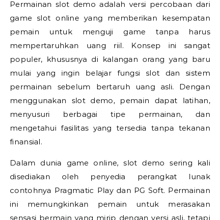
Permainan slot demo adalah versi percobaan dari
game slot online yang memberikan kesempatan
pemain untuk menguji game tanpa harus
mempertaruhkan uang riil. Konsep ini sangat
populer, khususnya di kalangan orang yang baru
mulai yang ingin belajar fungsi slot dan sistem
permainan sebelum bertaruh uang asli. Dengan
menggunakan slot demo, pemain dapat latihan,
menyusuri berbagai tipe permainan, dan
mengetahui fasilitas yang tersedia tanpa tekanan
finansial.
Dalam dunia game online, slot demo sering kali
disediakan oleh penyedia perangkat lunak
contohnya Pragmatic Play dan PG Soft. Permainan
ini memungkinkan pemain untuk merasakan
sensasi bermain yang mirip dengan versi asli, tetapi