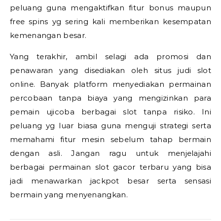
peluang guna mengaktifkan fitur bonus maupun
free spins yg sering kali memberikan kesempatan
kemenangan besar.
Yang terakhir, ambil selagi ada promosi dan
penawaran yang disediakan oleh situs judi slot
online. Banyak platform menyediakan permainan
percobaan tanpa biaya yang mengizinkan para
pemain ujicoba berbagai slot tanpa risiko. Ini
peluang yg luar biasa guna menguji strategi serta
memahami fitur mesin sebelum tahap bermain
dengan asli. Jangan ragu untuk menjelajahi
berbagai permainan slot gacor terbaru yang bisa
jadi menawarkan jackpot besar serta sensasi
bermain yang menyenangkan.