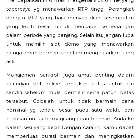
mendapatkan informasi mengenai slot online yang
tepercaya yg menawarkan RTP tinggi. Perangkat
dengan RTP yang baik menyediakan kesempatan
yang lebih besar untuk mencapai kemenangan
dalam periode yang panjang. Selain itu, jangan lupa
untuk memilih slot demo yang menawarkan
pengalaman bermain sebelum mengeluarkan uang
asli.
Manajemen bankroll juga amat penting dalam
perjudian slot online. Tentukan batas untuk diri
sendiri sebelum mulai bermain serta patuhi batas
tersebut. Cobalah untuk tidak bermain dana
nominal yg terlalu besar pada satu waktu dan
pastikan untuk berbagi anggaran bermain Anda ke
dalam sesi yang kecil. Dengan cara ini, kamu dapat
memperluas durasi bermain dan meningkatkan