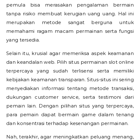
pemula bisa merasakan pengalaman bermain
tanpa risiko membuat kerugian uang uang. Hal ini
merupakan metode sangat berguna untuk
memahami ragam macam permainan serta fungsi
yang tersedia.
Selain itu, krusial agar memeriksa aspek keamanan
dan keandalan web. Pilih situs permainan slot online
terpercaya yang sudah terlisensi serta memiliki
kebijakan keamanan transparan. Situs-situs ini sering
menyediakan informasi tentang metode transaksi,
dukungan customer service, serta testimoni dari
pemain lain. Dengan pilihan situs yang terpercaya,
para pemain dapat bermain game dalam tenang
dan konsentrasi terhadap kesenangan permainan.
Nah, terakhir, agar meningkatkan peluang menang,