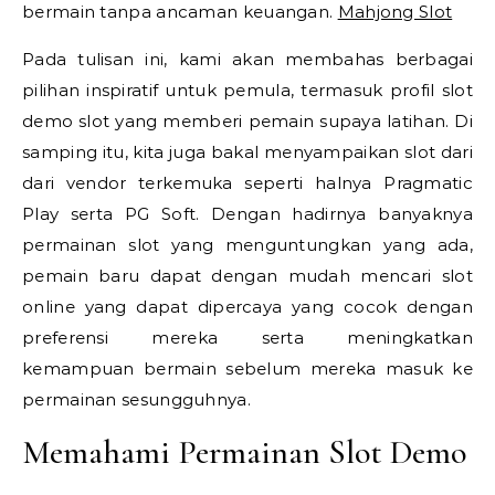
bermain tanpa ancaman keuangan.
Mahjong Slot
Pada tulisan ini, kami akan membahas berbagai
pilihan inspiratif untuk pemula, termasuk profil slot
demo slot yang memberi pemain supaya latihan. Di
samping itu, kita juga bakal menyampaikan slot dari
dari vendor terkemuka seperti halnya Pragmatic
Play serta PG Soft. Dengan hadirnya banyaknya
permainan slot yang menguntungkan yang ada,
pemain baru dapat dengan mudah mencari slot
online yang dapat dipercaya yang cocok dengan
preferensi mereka serta meningkatkan
kemampuan bermain sebelum mereka masuk ke
permainan sesungguhnya.
Memahami Permainan Slot Demo