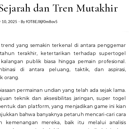
 Sejarah dan Tren Mutakhir
 10, 2025
- By
fOT8EJXjf0m8ov5
hun terakhir, ketertarikan terhadap supertogel
 kalangan publik biasa hingga pemain profesional.
nasi di antara peluang, taktik, dan aspirasi,
k orang.
biasaan permainan undian yang telah ada sejak lama.
an teknik dan aksesibilitas jaringan, super togel
bentuk dan platform, yang menjadikan game ini kian
njukkan bahwa banyaknya petaruh mencari-cari cara
 kemenangan mereka, baik itu melalui analisis