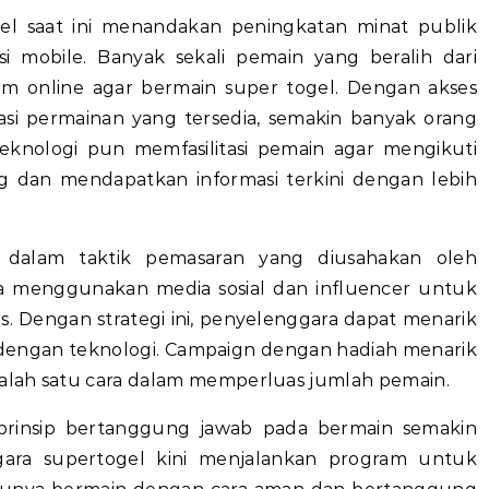
l saat ini menandakan peningkatan minat publik
asi mobile. Banyak sekali pemain yang beralih dari
rm online agar bermain super togel. Dengan akses
asi permainan yang tersedia, semakin banyak orang
i teknologi pun memfasilitasi pemain agar mengikuti
 dan mendapatkan informasi terkini dengan lebih
si dalam taktik pemasaran yang diusahakan oleh
a menggunakan media sosial dan influencer untuk
. Dengan strategi ini, penyelenggara dapat menarik
 dengan teknologi. Campaign dengan hadiah menarik
 salah satu cara dalam memperluas jumlah pemain.
 prinsip bertanggung jawab pada bermain semakin
ara supertogel kini menjalankan program untuk