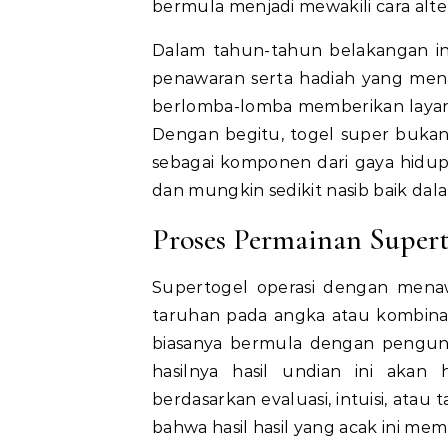
bermula menjadi mewakili cara alter
Dalam tahun-tahun belakangan in
penawaran serta hadiah yang men
berlomba-lomba memberikan layanan
Dengan begitu, togel super bukan
sebagai komponen dari gaya hidu
dan mungkin sedikit nasib baik dala
Proses Permainan Supert
Supertogel operasi dengan men
taruhan pada angka atau kombinas
biasanya bermula dengan pengund
hasilnya hasil undian ini aka
berdasarkan evaluasi, intuisi, atau
bahwa hasil hasil yang acak ini m