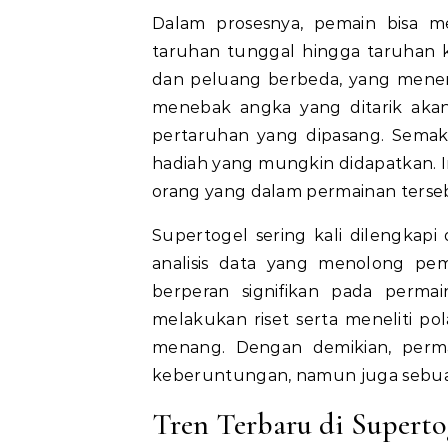
Dalam prosesnya, pemain bisa me
taruhan tunggal hingga taruhan k
dan peluang berbeda, yang menen
menebak angka yang ditarik aka
pertaruhan yang dipasang. Semak
hadiah yang mungkin didapatkan. 
orang yang dalam permainan terse
Supertogel sering kali dilengkapi
analisis data yang menolong p
berperan signifikan pada perma
melakukan riset serta meneliti po
menang. Dengan demikian, perma
keberuntungan, namun juga sebuah
Tren Terbaru di Superto