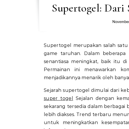
Supertogel: Dari
November
Supertogel merupakan salah satu trend yang semakin terkenal di antara penggemar
game taruhan. Dalam beberapa ta
senantiasa meningkat, baik itu di
Permainan ini menawarkan kombi
menjadikannya menarik oleh banya
Sejarah supertogel dimulai dari ke
super togel
Sejalan dengan kemaju
sekarang tersedia dalam berbagai 
lebih diakses. Trend terbaru menu
untuk meningkatkan kesempatan