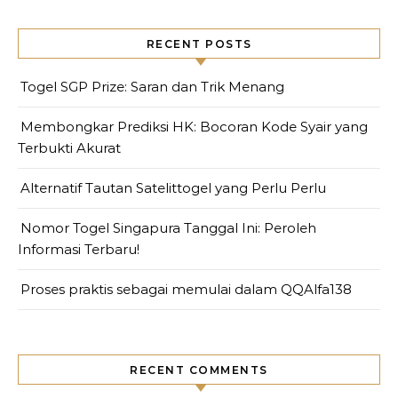
RECENT POSTS
Togel SGP Prize: Saran dan Trik Menang
Membongkar Prediksi HK: Bocoran Kode Syair yang
Terbukti Akurat
Alternatif Tautan Satelittogel yang Perlu Perlu
Nomor Togel Singapura Tanggal Ini: Peroleh
Informasi Terbaru!
Proses praktis sebagai memulai dalam QQAlfa138
RECENT COMMENTS