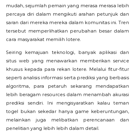
mudah, sejumlah pemain yang merasa merasa lebih
percaya diri dalam mengikuti arahan petunjuk dan
saran dari mereka mereka dalam komunitas ini. Tren
tersebut memperlihatkan perubahan besar dalam
cara masyarakat memilih lotere.
Seiring kemajuan teknologi, banyak aplikasi dan
situs web yang menawarkan memberikan service
khusus kepada para rekan lotere. Melalui fitur-fitur
seperti analisis informasi serta prediksi yang berbasis
algoritma, para petaruh sekarang mendapatkan
lebih beragam resources dalam menambah akurasi
prediksi sendiri. Ini mengisyaratkan kalau teman
togel bukan sekedar hanya game keberuntungan,
melainkan juga melibatkan perencanaan dan
penelitian yang lebih lebih dalam detail.