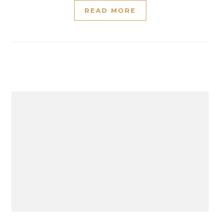
READ MORE