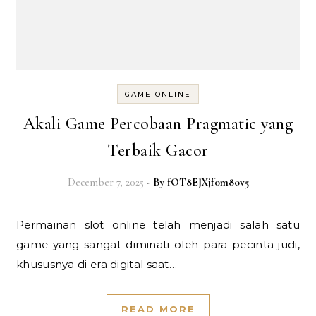
GAME ONLINE
Akali Game Percobaan Pragmatic yang
Terbaik Gacor
December 7, 2025
- By
fOT8EJXjf0m8ov5
Permainan slot online telah menjadi salah satu
game yang sangat diminati oleh para pecinta judi,
khususnya di era digital saat…
READ MORE