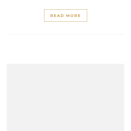
READ MORE