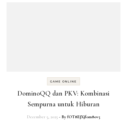
GAME ONLINE
DominoQQ dan PKV: Kombinasi
Sempurna untuk Hiburan
December 5, 2025
- By
fOT8EJXjf0m8ov5