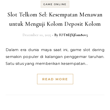
GAME ONLINE
Slot Telkom Sel: Kesempatan Menawan
untuk Menguji Kolom Deposit Kolom
December 10, 2025
- By
fOT8EJXjf0m8ov5
Dalam era dunia maya saat ini, game slot daring
semakin populer di kalangan penggemar taruhan.
Satu situs yang memberikan kesempatan…
READ MORE