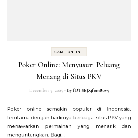
GAME ONLINE
Poker Online: Menyusuri Peluang
Menang di Situs PKV
December 5, 2025
- By
fOT8EJXjf0m8ov5
Poker online semakin populer di Indonesia,
terutama dengan hadirnya berbagai situs PKV yang
menawarkan permainan yang menarik dan
menguntungkan. Bagi…