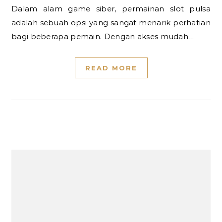
Dalam alam game siber, permainan slot pulsa
adalah sebuah opsi yang sangat menarik perhatian
bagi beberapa pemain. Dengan akses mudah…
READ MORE