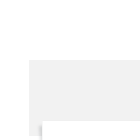
Skip to content