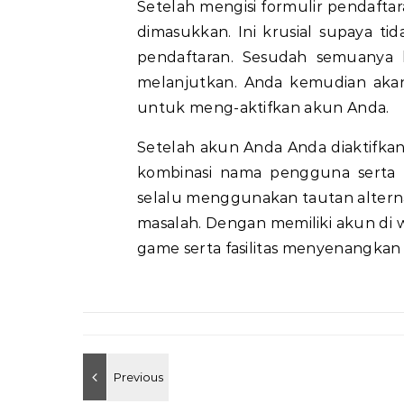
Setelah mengisi formulir pendafta
dimasukkan. Ini krusial supaya ti
pendaftaran. Sesudah semuanya 
melanjutkan. Anda kemudian akan 
untuk meng-aktifkan akun Anda.
Setelah akun Anda Anda diaktifka
kombinasi nama pengguna serta 
selalu menggunakan tautan alterna
masalah. Dengan memiliki akun di 
game serta fasilitas menyenangkan